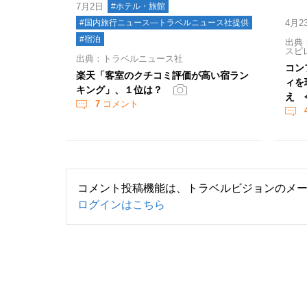
7月2日
#ホテル・旅館
#国内旅行ニュース―トラベルニュース社提供
4月2
#宿泊
出典：
スピ
出典：トラベルニュース社
コン
楽天「客室のクチコミ評価が高い宿ラン
ィを
キング」、１位は？
え 
7
コメント
コメント投稿機能は、トラベルビジョンのメ
ログインはこちら