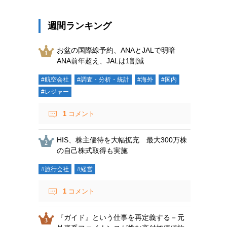
週間ランキング
お盆の国際線予約、ANAとJALで明暗
ANA前年超え、JALは1割減
#航空会社
#調査・分析・統計
#海外
#国内
#レジャー
1
コメント
HIS、株主優待を大幅拡充 最大300万株
の自己株式取得も実施
#旅行会社
#経営
1
コメント
『ガイド』という仕事を再定義する－元