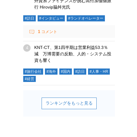
外資系ファイナンスが挑む高付加価値旅
行 Hirovip脇舛光氏
#訪日
#インタビュー
#ランドオペレーター
1
コメント
KNT-CT、第1四半期は営業利益53.3％
減 万博需要の反動、人的・システム投
資も響く
#旅行会社
#海外
#国内
#訪日
#人事・HR
#経営