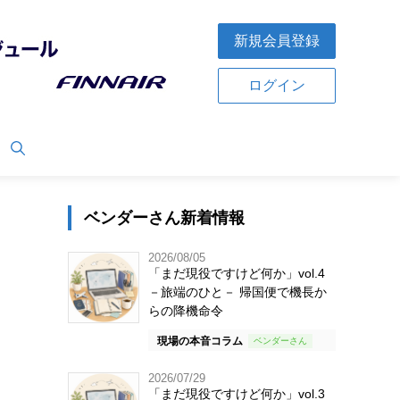
新規会員登録
ログイン
ベンダーさん新着情報
2026/08/05
「まだ現役ですけど何か」vol.4
－旅端のひと－ 帰国便で機長か
らの降機命令
現場の本音コラム
2026/07/29
「まだ現役ですけど何か」vol.3