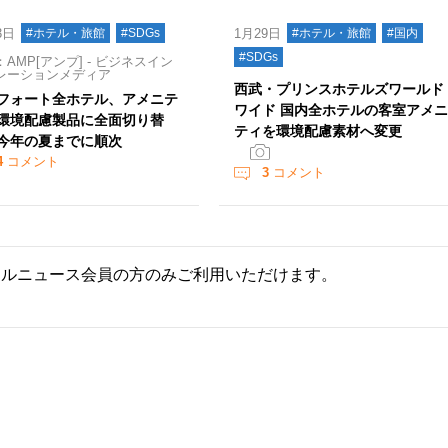
3日
#ホテル・旅館
#SDGs
1月29日
#ホテル・旅館
#国内
#SDGs
AMP[アンプ] - ビジネスイン
レーションメディア
西武・プリンスホテルズワールド
フォート全ホテル、アメニテ
ワイド 国内全ホテルの客室アメニ
環境配慮製品に全面切り替
ティを環境配慮素材へ変更
今年の夏までに順次
4
コメント
3
コメント
ールニュース会員の方のみご利用いただけます。