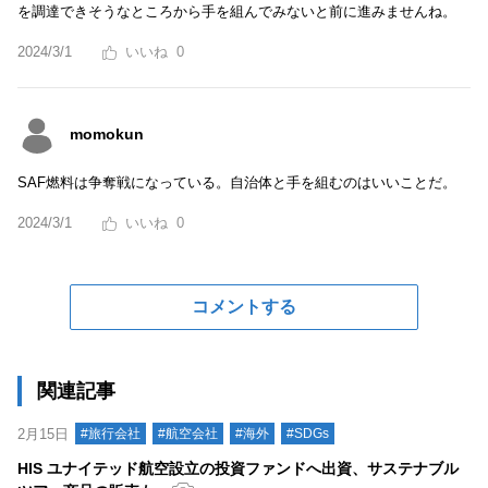
を調達できそうなところから手を組んでみないと前に進みませんね。
2024/3/1
0
momokun
SAF燃料は争奪戦になっている。自治体と手を組むのはいいことだ。
2024/3/1
0
コメントする
関連記事
2月15日
#旅行会社
#航空会社
#海外
#SDGs
HIS ユナイテッド航空設立の投資ファンドへ出資、サステナブル