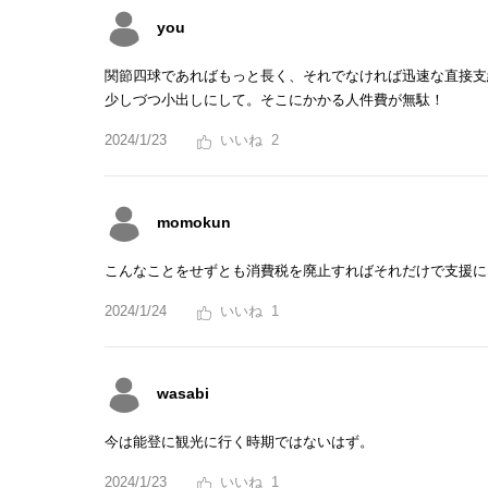
you
関節四球であればもっと長く、それでなければ迅速な直接支
少しづつ小出しにして。そこにかかる人件費が無駄！
2024/1/23
2
momokun
こんなことをせずとも消費税を廃止すればそれだけで支援に
2024/1/24
1
wasabi
今は能登に観光に行く時期ではないはず。
2024/1/23
1