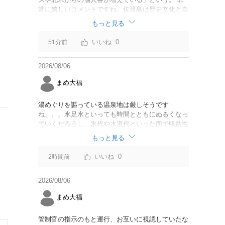
常に嬉しいコメントですね。佐渡島は歴史文化と自
然が相まっての土地となっているので、個人的には
もっと見る
環境意識の低い人は来ないでほしいです。「金がと
れるんじゃないか」と勝手に穴掘ったりしそうな国
0
51分前
都
の人は来ないでほしいですね。
2026/08/06
まめ大福
湯めぐりを謳っている温泉地は厳しそうです
ね、、、氷足水といっても時間とともにぬるくなっ
ていくだろうし、氷代や水道代といった面で収益性
に課題を感じるが、非常に興味深い試みです
もっと見る
0
2時間前
2026/08/06
まめ大福
管制官の指示のもと運行、お互いに視認していたな