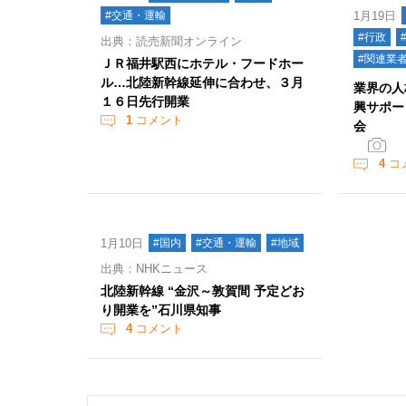
#交通・運輸
1月19日
#行政
出典：読売新聞オンライン
#関連業
ＪＲ福井駅西にホテル・フードホー
ル…北陸新幹線延伸に合わせ、３月
業界の人
１６日先行開業
興サポー
1
コメント
会
4
コ
1月10日
#国内
#交通・運輸
#地域
出典：NHKニュース
北陸新幹線 “金沢～敦賀間 予定どお
り開業を”石川県知事
4
コメント