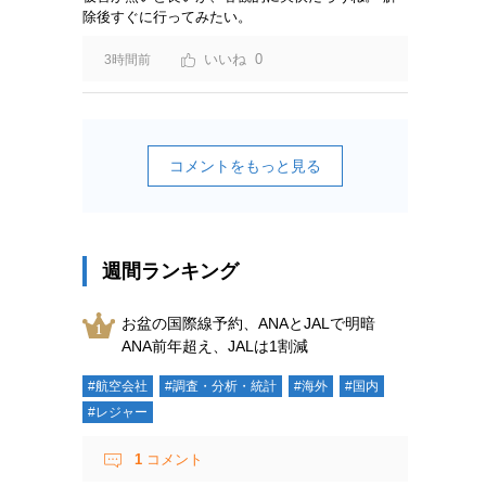
除後すぐに行ってみたい。
0
3時間前
コメントをもっと見る
週間ランキング
お盆の国際線予約、ANAとJALで明暗
ANA前年超え、JALは1割減
#航空会社
#調査・分析・統計
#海外
#国内
#レジャー
1
コメント