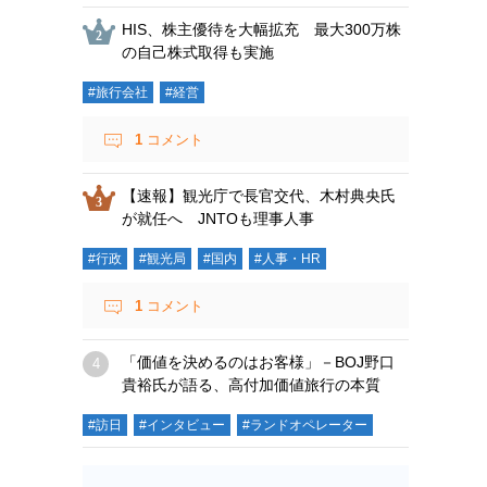
HIS、株主優待を大幅拡充 最大300万株
の自己株式取得も実施
#旅行会社
#経営
1
コメント
【速報】観光庁で長官交代、木村典央氏
が就任へ JNTOも理事人事
#行政
#観光局
#国内
#人事・HR
1
コメント
「価値を決めるのはお客様」－BOJ野口
貴裕氏が語る、高付加価値旅行の本質
#訪日
#インタビュー
#ランドオペレーター