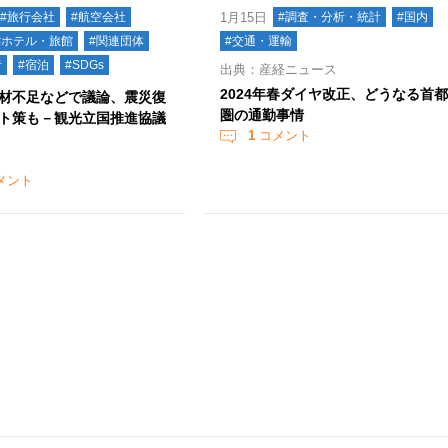
#旅行会社
#航空会社
1月15日
#調査・分析・統計
#国内
#ホテル・旅館
#関連団体
#交通・運輸
者
#宿泊
#SDGs
出典：産経ニュース
2024年春ダイヤ改正、どうなる首
材不足などで議論、震災復
圏の通勤事情
ト策も－観光立国推進協議
1
コメント
メント