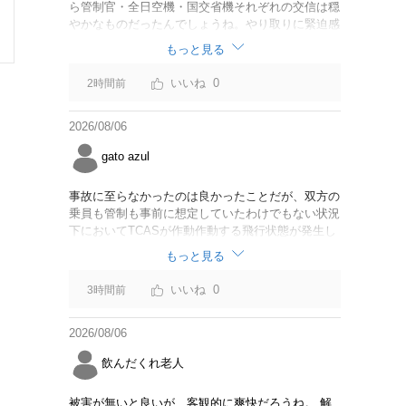
ら管制官・全日空機・国交省機それぞれの交信は穏
やかなものだったんでしょうね。やり取りに緊迫感
がなかったのならば今回の判断は正しいと思いま
もっと見る
す。
0
2時間前
2026/08/06
gato azul
事故に至らなかったのは良かったことだが、双方の
乗員も管制も事前に想定していたわけでもない状況
下においてTCASが作動作動する飛行状態が発生し
たことは事実。CABは身内可愛やでこのままうやむ
もっと見る
やにするつもりだろうか？
0
3時間前
2026/08/06
飲んだくれ老人
被害が無いと良いが、客観的に爽快だろうね。 解