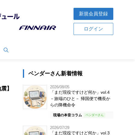
新規会員登録
ログイン
ベンダーさん新着情報
2026/08/05
地震】
「まだ現役ですけど何か」vol.4
－旅端のひと－ 帰国便で機長か
らの降機命令
現場の本音コラム
2026/07/29
「まだ現役ですけど何か」vol.3