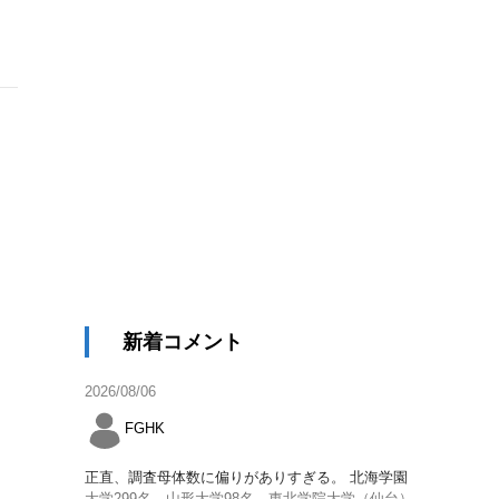
新着コメント
2026/08/06
FGHK
正直、調査母体数に偏りがありすぎる。 北海学園
大学299名、山形大学98名、東北学院大学（仙台）