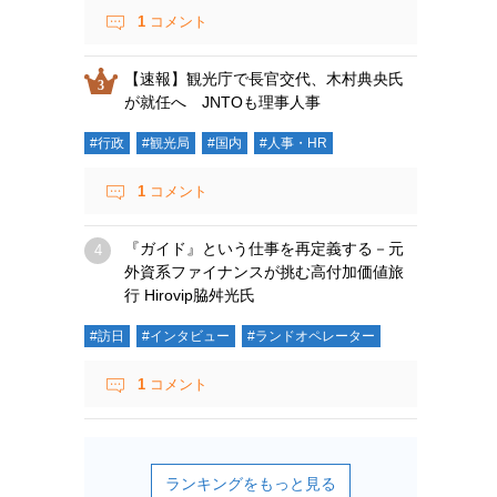
1
コメント
【速報】観光庁で長官交代、木村典央氏
が就任へ JNTOも理事人事
#行政
#観光局
#国内
#人事・HR
1
コメント
『ガイド』という仕事を再定義する－元
外資系ファイナンスが挑む高付加価値旅
行 Hirovip脇舛光氏
#訪日
#インタビュー
#ランドオペレーター
1
コメント