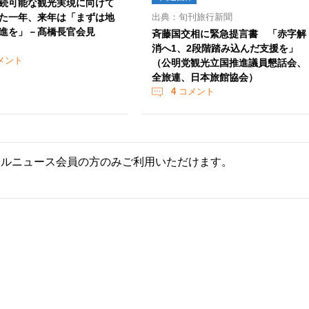
続可能な観光実現に向けて
た一年、来年は「まずは地
出典：旬刊旅行新聞
進を」－髙橋長官会見
斉藤国交相に緊急提言書 「赤字解
消へ1、2段階踏み込んだ支援を」
メント
（公明党観光立国推進議員懇話会、
全旅連、日本旅館協会）
4
コメント
ールニュース会員の方のみご利用いただけます。