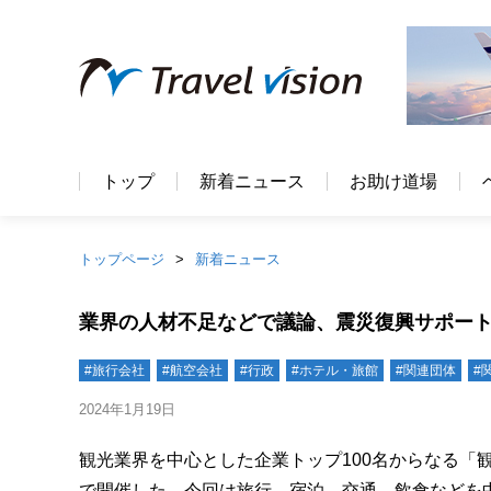
トップ
新着ニュース
お助け道場
トップページ
新着ニュース
業界の人材不足などで議論、震災復興サポー
#旅行会社
#航空会社
#行政
#ホテル・旅館
#関連団体
#
2024年1月19日
観光業界を中心とした企業トップ100名からなる「観
で開催した。今回は旅行、宿泊、交通、飲食などを