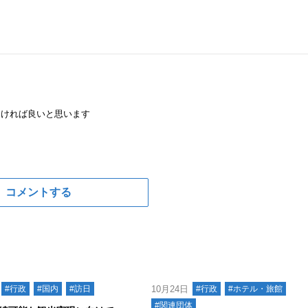
なければ良いと思います
コメントする
#行政
#国内
#訪日
10月24日
#行政
#ホテル・旅館
#関連団体