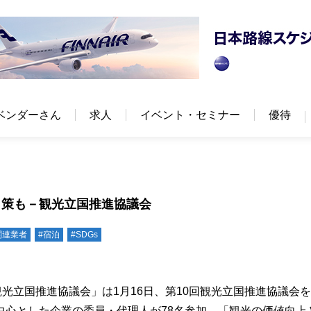
ベンダーさん
求人
イベント・セミナー
優待
ト策も－観光立国推進協議会
関連業者
#宿泊
#SDGs
光立国推進協議会」は1月16日、第10回観光立国推進協議会
中心とした企業の委員・代理人が78名参加。「観光の価値向上