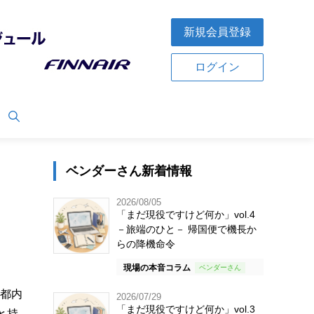
新規会員登録
ログイン
ベンダーさん新着情報
2026/08/05
「まだ現役ですけど何か」vol.4
－旅端のひと－ 帰国便で機長か
らの降機命令
現場の本音コラム
を都内
2026/07/29
「まだ現役ですけど何か」vol.3
と持