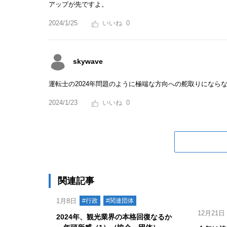
アップが先ですよ。
2024/1/25
0
skywave
運転士の2024年問題のように極端な方向への舵取りになら
2024/1/23
0
関連記事
1月8日
#行政
#関連団体
12月21日
2024年、観光業界の本格回復なるか