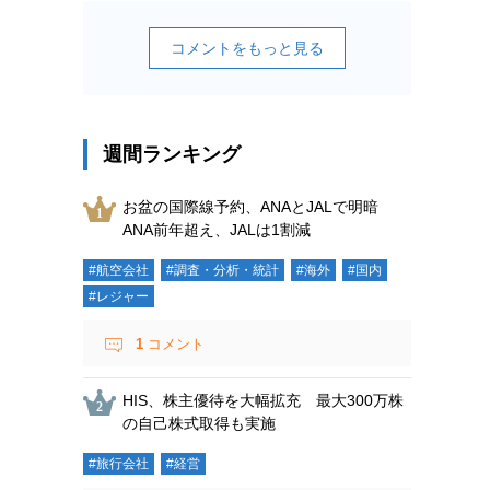
コメントをもっと見る
週間ランキング
お盆の国際線予約、ANAとJALで明暗
ANA前年超え、JALは1割減
#航空会社
#調査・分析・統計
#海外
#国内
#レジャー
1
コメント
HIS、株主優待を大幅拡充 最大300万株
の自己株式取得も実施
#旅行会社
#経営