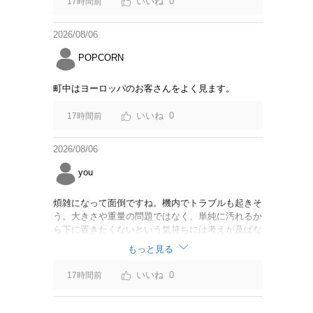
0
17時間前
2026/08/06
POPCORN
町中はヨーロッパのお客さんをよく見ます。
0
17時間前
2026/08/06
you
煩雑になって面倒ですね。機内でトラブルも起きそ
う。大きさや重量の問題ではなく、単純に汚れるか
ら下に置きたくないという気持ちには考えが及ばな
かったのでしょうかね。いっそ、荷物棚を撤去した
もっと見る
座席を作って、座席指定も荷物も含んだプランとす
べて無しで格安プランで分けてもらった方がシンプ
0
17時間前
ルで分かりやすいかも。どんどん料金が細分化され
て面倒です。