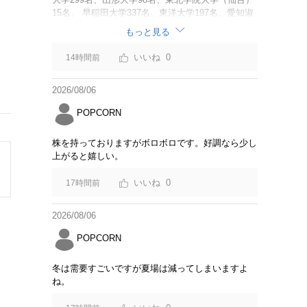
15名、 早稲田大学337名、東洋大学197名、愛知淑
徳大学60名、 追手門学院大学（大阪）137名、安田
もっと見る
女子大学（広島）45名、 福岡大学62名、名桜大学
（沖縄）111名 調査と呼べるような内容でもない。
0
14時間前
「Z世代の大学生海外旅行意識アンケート結果」に
変えた方が良いのでは？
2026/08/06
POPCORN
株を持っておりますがボロボロです。好調なら少し
上がると嬉しい。
0
17時間前
2026/08/06
POPCORN
冬は需要すごいですが夏場は減ってしまいますよ
ね。