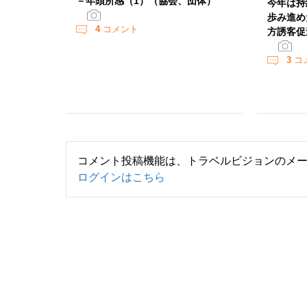
－年頭所感（1）（協会、団体）
今年は持
歩み進め
4
コメント
方誘客促
3
コ
コメント投稿機能は、トラベルビジョンのメ
ログインはこちら