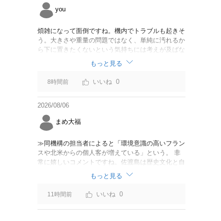
you
煩雑になって面倒ですね。機内でトラブルも起きそ
う。大きさや重量の問題ではなく、単純に汚れるか
ら下に置きたくないという気持ちには考えが及ばな
かったのでしょうかね。いっそ、荷物棚を撤去した
もっと見る
座席を作って、座席指定も荷物も含んだプランとす
べて無しで格安プランで分けてもらった方がシンプ
0
8時間前
ルで分かりやすいかも。どんどん料金が細分化され
て面倒です。
2026/08/06
まめ大福
≫同機構の担当者によると「環境意識の高いフラン
スや北米からの個人客が増えている」という。 非
常に嬉しいコメントですね。佐渡島は歴史文化と自
然が相まっての土地となっているので、個人的には
もっと見る
環境意識の低い人は来ないでほしいです。「金がと
れるんじゃないか」と勝手に穴掘ったりしそうな国
0
11時間前
の人は来ないでほしいですね。