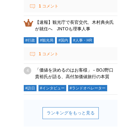
1
コメント
【速報】観光庁で長官交代、木村典央氏
が就任へ JNTOも理事人事
#行政
#観光局
#国内
#人事・HR
1
コメント
「価値を決めるのはお客様」－BOJ野口
貴裕氏が語る、高付加価値旅行の本質
#訪日
#インタビュー
#ランドオペレーター