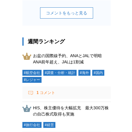
コメントをもっと見る
週間ランキング
お盆の国際線予約、ANAとJALで明暗
ANA前年超え、JALは1割減
#航空会社
#調査・分析・統計
#海外
#国内
#レジャー
1
コメント
HIS、株主優待を大幅拡充 最大300万株
の自己株式取得も実施
#旅行会社
#経営