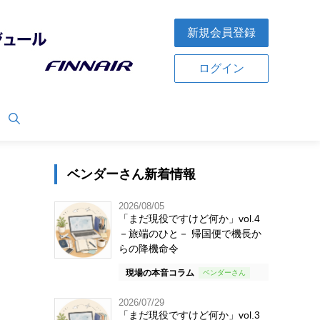
新規会員登録
ログイン
ベンダーさん新着情報
2026/08/05
「まだ現役ですけど何か」vol.4
－旅端のひと－ 帰国便で機長か
らの降機命令
現場の本音コラム
2026/07/29
「まだ現役ですけど何か」vol.3