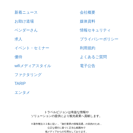
新着ニュース
会社概要
お助け道場
媒体資料
ベンダーさん
情報セキュリティ
求人
プライバシーポリシー
イベント・セミナー
利用規約
優待
よくあるご質問
wifiメディアスタイル
電子公告
ファクタリング
TARIP
エンタメ
トラベルビジョンは有益な情報や
ソリューションの提供により観光産業へ貢献します。
※著作権法３２条に従い，『旅行業界の情報流通』の目的のため，
公正な慣行に基づく正当な範囲内で
他メディアからの引用をしております。