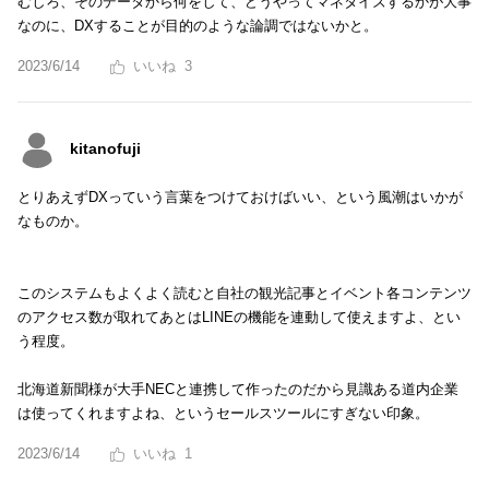
むしろ、そのデータから何をして、どうやってマネタイズするかが大事
なのに、DXすることが目的のような論調ではないかと。
2023/6/14
3
kitanofuji
とりあえずDXっていう言葉をつけておけばいい、という風潮はいかが
なものか。
このシステムもよくよく読むと自社の観光記事とイベント各コンテンツ
のアクセス数が取れてあとはLINEの機能を連動して使えますよ、とい
う程度。
北海道新聞様が大手NECと連携して作ったのだから見識ある道内企業
は使ってくれますよね、というセールスツールにすぎない印象。
2023/6/14
1