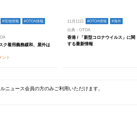
#現地情報
#OTOA情報
11月11日
#OTOA情報
#海外
出典：OTOA
OA
香港 / 「新型コロナウイルス」に関
する最新情報
 マスク着用義務緩和、屋外は
メント
ールニュース会員の方のみご利用いただけます。