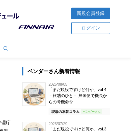
新規会員登録
ログイン
ベンダーさん新着情報
2026/08/05
「まだ現役ですけど何か」vol.4
－旅端のひと－ 帰国便で機長か
らの降機命令
現場の本音コラム
管理庁
2026/07/29
「まだ現役ですけど何か」vol.3
観測