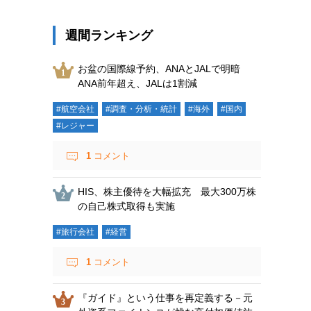
週間ランキング
お盆の国際線予約、ANAとJALで明暗
ANA前年超え、JALは1割減
#航空会社
#調査・分析・統計
#海外
#国内
#レジャー
1
コメント
HIS、株主優待を大幅拡充 最大300万株
の自己株式取得も実施
#旅行会社
#経営
1
コメント
『ガイド』という仕事を再定義する－元