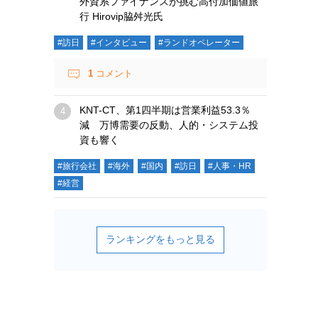
外資系ファイナンスが挑む高付加価値旅
行 Hirovip脇舛光氏
#訪日
#インタビュー
#ランドオペレーター
1
コメント
KNT-CT、第1四半期は営業利益53.3％
減 万博需要の反動、人的・システム投
資も響く
#旅行会社
#海外
#国内
#訪日
#人事・HR
#経営