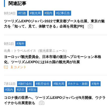
関連記事
9月14日
#行政
#観光局
#国内
#記事広告
ツーリズムEXPOジャパン2022で東京都ブースを出展、東京の魅
力を「知って、見て、体験できる」企画を用意[PR]
9月1日
#海外
出典：トラベルボイス（観光産業ニュース）
ヨーロッパ観光委員会、日本市場の復活へプロモーション本格
化、ツーリズムEXPOには16カ国の観光局が出展
1
コメント
7月11日
#旅行会社
#航空会社
#観光局
#ホテル・旅館
#海外
#国内
#訪日
#宿泊
コロナ後の世界へ、ツーリズムEXPOジャパンが9月開催、ウクラ
イナから出展意欲も