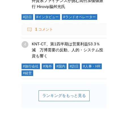
外資系ファイナンスが挑む高付加価値旅
行 Hirovip脇舛光氏
#訪日
#インタビュー
#ランドオペレーター
1
コメント
KNT-CT、第1四半期は営業利益53.3％
減 万博需要の反動、人的・システム投
資も響く
#旅行会社
#海外
#国内
#訪日
#人事・HR
#経営