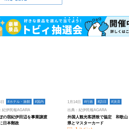
4日
#ホテル・旅館
#国内
1月14日
#行政
#訪日
#決済
：紀伊民報AGARA
出典：紀伊民報AGARA
ぽの宿紀伊田辺を事業譲渡
外国人観光客誘致で協定 和歌山
に日本郵政
県とマスターカード
1
コメント