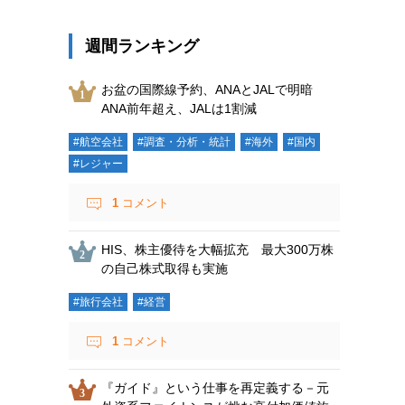
週間ランキング
お盆の国際線予約、ANAとJALで明暗
ANA前年超え、JALは1割減
#航空会社
#調査・分析・統計
#海外
#国内
#レジャー
1
コメント
HIS、株主優待を大幅拡充 最大300万株
の自己株式取得も実施
#旅行会社
#経営
1
コメント
『ガイド』という仕事を再定義する－元