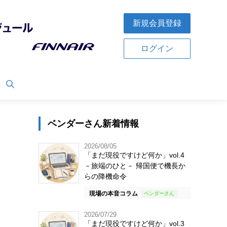
新規会員登録
ログイン
ベンダーさん新着情報
2026/08/05
「まだ現役ですけど何か」vol.4
－旅端のひと－ 帰国便で機長か
らの降機命令
現場の本音コラム
2026/07/29
「まだ現役ですけど何か」vol.3