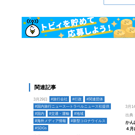
関連記事
3月29日
#旅行会社
#行政
#関連団体
#国内旅行ニュース―トラベルニュース社提供
3月1
#国内
#交通・運輸
#地域
出典
#海外メディア情報
#新型コロナウイルス
かん
#SDGs
４月