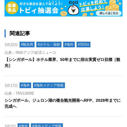
関連記事
3月22日
#観光局
#ホテル・旅館
#海外
#SDGs
出典：NNAアジア経済ニュース
【シンガポール】ホテル業界、50年までに排出実質ゼロ目標［観
光］
3月17日
#海外
#海外メディア情報
出典：TRVLWIRE
シンガポール、ジュロン湖の複合観光開発へRFP、2028年までに
完成へ
3月2日
#海外
#海外メディア情報