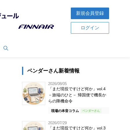
新規会員登録
ログイン
ベンダーさん新着情報
2026/08/05
「まだ現役ですけど何か」vol.4
－旅端のひと－ 帰国便で機長か
らの降機命令
現場の本音コラム
2026/07/29
「まだ現役ですけど何か」vol.3