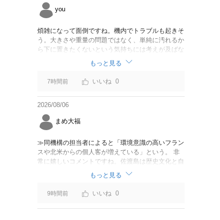
you
煩雑になって面倒ですね。機内でトラブルも起きそ
う。大きさや重量の問題ではなく、単純に汚れるか
ら下に置きたくないという気持ちには考えが及ばな
かったのでしょうかね。いっそ、荷物棚を撤去した
もっと見る
座席を作って、座席指定も荷物も含んだプランとす
べて無しで格安プランで分けてもらった方がシンプ
0
7時間前
ルで分かりやすいかも。どんどん料金が細分化され
て面倒です。
2026/08/06
まめ大福
≫同機構の担当者によると「環境意識の高いフラン
スや北米からの個人客が増えている」という。 非
常に嬉しいコメントですね。佐渡島は歴史文化と自
然が相まっての土地となっているので、個人的には
もっと見る
環境意識の低い人は来ないでほしいです。「金がと
れるんじゃないか」と勝手に穴掘ったりしそうな国
0
9時間前
の人は来ないでほしいですね。