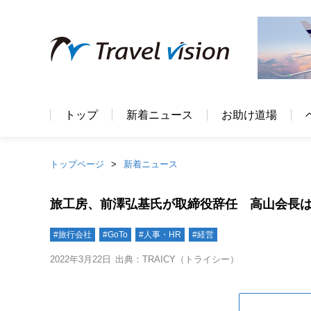
トップ
新着ニュース
お助け道場
トップページ
新着ニュース
旅工房、前澤弘基氏が取締役辞任 高山会長は
#旅行会社
#GoTo
#人事・HR
#経営
2022年3月22日
出典：TRAICY（トライシー）