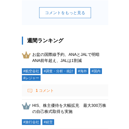
コメントをもっと見る
週間ランキング
お盆の国際線予約、ANAとJALで明暗
ANA前年超え、JALは1割減
#航空会社
#調査・分析・統計
#海外
#国内
#レジャー
1
コメント
HIS、株主優待を大幅拡充 最大300万株
の自己株式取得も実施
#旅行会社
#経営