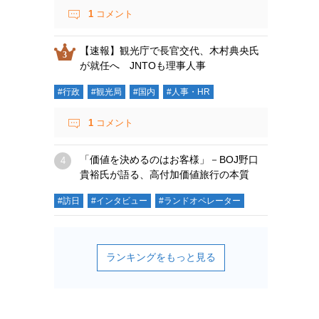
1
コメント
【速報】観光庁で長官交代、木村典央氏
が就任へ JNTOも理事人事
#行政
#観光局
#国内
#人事・HR
1
コメント
「価値を決めるのはお客様」－BOJ野口
貴裕氏が語る、高付加価値旅行の本質
#訪日
#インタビュー
#ランドオペレーター