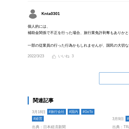
Knta0301
個人的には、
補助金関係で不正を行った場合、旅行業免許剥奪もありかと
一部の従業員の行った行為かもしれませんが、国民の大切な
2022/3/23
3
関連記事
3月18日
#旅行会社
#国内
#GoTo
#経営
3月9日
出典：日本経済新聞
出典：TR