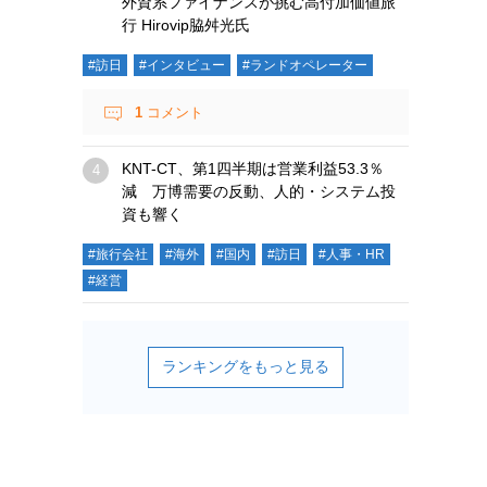
外資系ファイナンスが挑む高付加価値旅
行 Hirovip脇舛光氏
#訪日
#インタビュー
#ランドオペレーター
1
コメント
KNT-CT、第1四半期は営業利益53.3％
減 万博需要の反動、人的・システム投
資も響く
#旅行会社
#海外
#国内
#訪日
#人事・HR
#経営