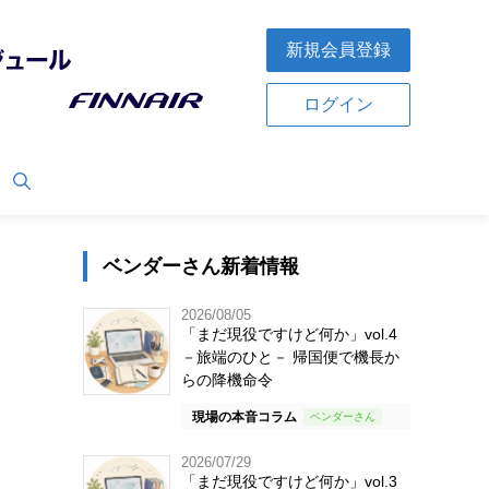
新規会員登録
ログイン
ベンダーさん新着情報
2026/08/05
「まだ現役ですけど何か」vol.4
－旅端のひと－ 帰国便で機長か
らの降機命令
現場の本音コラム
2026/07/29
「まだ現役ですけど何か」vol.3