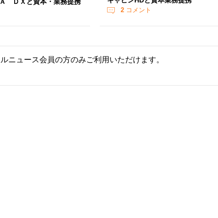
キャビンHDと資本業務提携
Ａ ＤＸと資本・業務提携
2
コメント
ールニュース会員の方のみご利用いただけます。