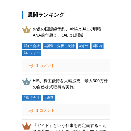
週間ランキング
お盆の国際線予約、ANAとJALで明暗
ANA前年超え、JALは1割減
#航空会社
#調査・分析・統計
#海外
#国内
#レジャー
1
コメント
HIS、株主優待を大幅拡充 最大300万株
の自己株式取得も実施
#旅行会社
#経営
1
コメント
『ガイド』という仕事を再定義する－元