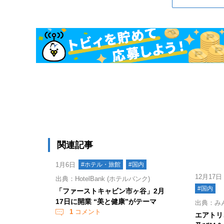
関連記事
1月6日
#ホテル・旅館
#国内
12月17日
出典：HotelBank (ホテルバンク)
#国内
「ファーストキャビン市ヶ谷」2月
17日に開業 “美と健康”がテーマ
出典：み
1
コメント
エアトリ