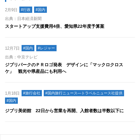
2月9日
#行政
#国内
出典：日本経済新聞
スタートアップ支援費用4倍、愛知県22年度予算案
12月7日
#国内
#レジャー
出典：中京テレビ
ジブリパークのＰＲロゴ発表 デザインに「マックロクロス
ケ」 観光や県産品にも利用へ
1月18日
#旅行会社
#国内旅行ニュース―トラベルニュース社提供
#国内
ジブリ美術館 22日から営業を再開、入館者数は半数以下に