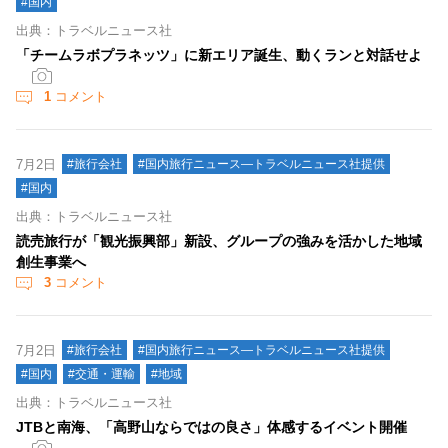
#国内
出典：トラベルニュース社
「チームラボプラネッツ」に新エリア誕生、動くランと対話せよ
1
コメント
7月2日
#旅行会社
#国内旅行ニュース―トラベルニュース社提供
#国内
出典：トラベルニュース社
読売旅行が「観光振興部」新設、グループの強みを活かした地域
創生事業へ
3
コメント
7月2日
#旅行会社
#国内旅行ニュース―トラベルニュース社提供
#国内
#交通・運輸
#地域
出典：トラベルニュース社
JTBと南海、「高野山ならではの良さ」体感するイベント開催