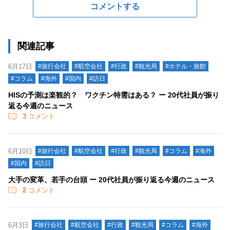
コメントする
関連記事
6月17日
#旅行会社
#航空会社
#行政
#観光局
#ホテル・旅館
#コラム
#海外
#国内
#訪日
HISの予測は楽観的？ ワクチン特需はある？ ー 20代社員が振り
返る今週のニュース
3
コメント
6月10日
#旅行会社
#航空会社
#行政
#観光局
#コラム
#海外
#国内
#訪日
大手の変革、若手の台頭 ー 20代社員が振り返る今週のニュース
2
コメント
6月3日
#旅行会社
#航空会社
#行政
#観光局
#コラム
#海外