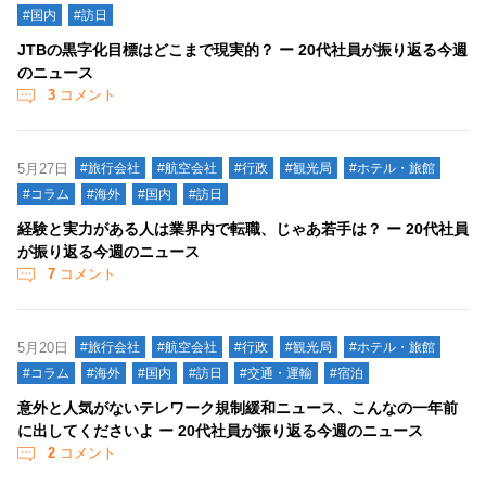
#国内
#訪日
JTBの黒字化目標はどこまで現実的？ ー 20代社員が振り返る今週
のニュース
3
コメント
5月27日
#旅行会社
#航空会社
#行政
#観光局
#ホテル・旅館
#コラム
#海外
#国内
#訪日
経験と実力がある人は業界内で転職、じゃあ若手は？ ー 20代社員
が振り返る今週のニュース
7
コメント
5月20日
#旅行会社
#航空会社
#行政
#観光局
#ホテル・旅館
#コラム
#海外
#国内
#訪日
#交通・運輸
#宿泊
意外と人気がないテレワーク規制緩和ニュース、こんなの一年前
に出してくださいよ ー 20代社員が振り返る今週のニュース
2
コメント