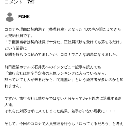
コメント
7件
FGHK
コロナを理由に契約満了（整理解雇）となった 40の声が聞こえてきた
元契約社員です。
「手配担当者は契約社員で十分だ。正社員試験を受けても落ちるだけ」
という業界に
疑問を持ちつつ勤めてましたが、コロナでこんな結果になりました。
前田産業ホテルズ石井氏へのインタビュー記事を読んでも
「旅行会社は新卒予定者の人気ランキングに入っているから、
黙っていても人が来るだから、問題無い」という経営者が多いのかも知
れません。
ですが、旅行会社は華やかではないと分かって3ヶ月以内に退職する新
人達。
それらに対応せずに来てしまった結果、若手がいない現状に・・・
そして、今回のコロナで人員整理を行うも「戻ってくるだろう」と考え