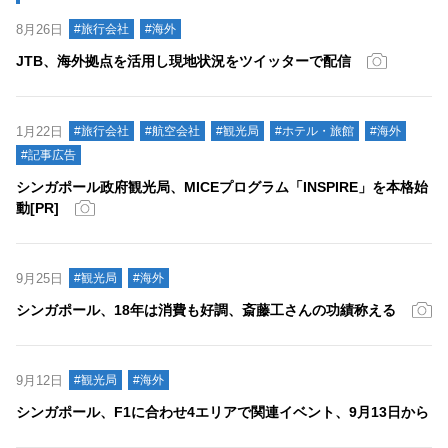
8月26日
#旅行会社
#海外
JTB、海外拠点を活用し現地状況をツイッターで配信
1月22日
#旅行会社
#航空会社
#観光局
#ホテル・旅館
#海外
#記事広告
シンガポール政府観光局、MICEプログラム「INSPIRE」を本格始
動[PR]
9月25日
#観光局
#海外
シンガポール、18年は消費も好調、斎藤工さんの功績称える
9月12日
#観光局
#海外
シンガポール、F1に合わせ4エリアで関連イベント、9月13日から