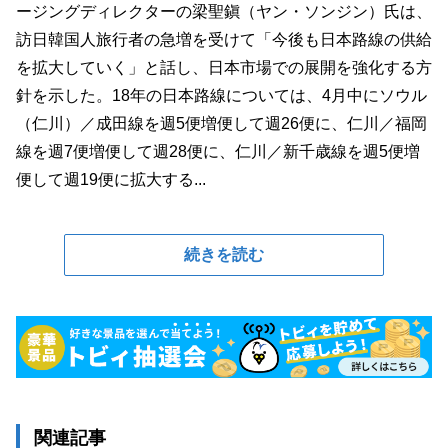
ージングディレクターの梁聖鎭（ヤン・ソンジン）氏は、
訪日韓国人旅行者の急増を受けて「今後も日本路線の供給
を拡大していく」と話し、日本市場での展開を強化する方
針を示した。18年の日本路線については、4月中にソウル
（仁川）／成田線を週5便増便して週26便に、仁川／福岡
線を週7便増便して週28便に、仁川／新千歳線を週5便増
便して週19便に拡大する...
続きを読む
関連記事