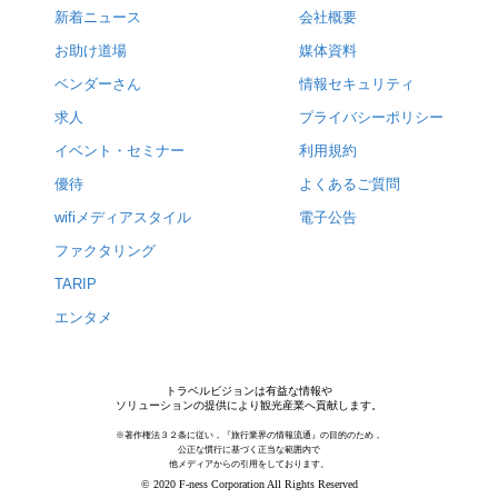
新着ニュース
会社概要
お助け道場
媒体資料
ベンダーさん
情報セキュリティ
求人
プライバシーポリシー
イベント・セミナー
利用規約
優待
よくあるご質問
wifiメディアスタイル
電子公告
ファクタリング
TARIP
エンタメ
トラベルビジョンは有益な情報や
ソリューションの提供により観光産業へ貢献します。
※著作権法３２条に従い，『旅行業界の情報流通』の目的のため，
公正な慣行に基づく正当な範囲内で
他メディアからの引用をしております。
© 2020 F-ness Corporation All Rights Reserved