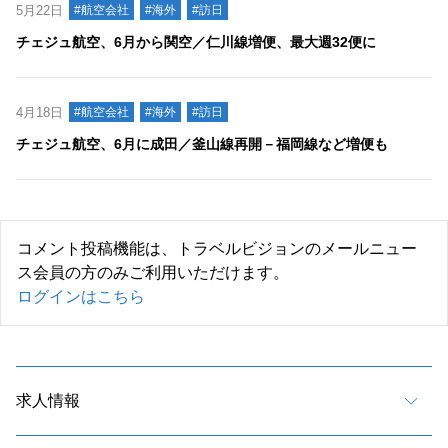
5月22日
#航空会社
#海外
#訪日
チェジュ航空、6月から関空／仁川線増便、最大週32便に
4月18日
#航空会社
#海外
#訪日
チェジュ航空、6月に成田／釜山線再開－福岡線など増便も
コメント投稿機能は、トラベルビジョンのメールニュー
ス会員の方のみご利用いただけます。
ログインはこちら
求人情報