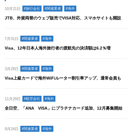
10月21日
#旅行会社
#関連業者
#海外
JTB、外貨両替のウェブ販売でVISA対応、スマホサイトも開設
7月31日
#関連業者
#海外
Visa、12年日本人海外旅行者の渡航先の決済額は6.2％増
3月28日
#関連業者
#海外
Visa上級カードで海外WiFiルーター割引率アップ、通常会員も
11月29日
#航空会社
#海外
全日空、「ANA VISA」にプラチナカード追加、12月募集開始
9月24日
#関連業者
#海外