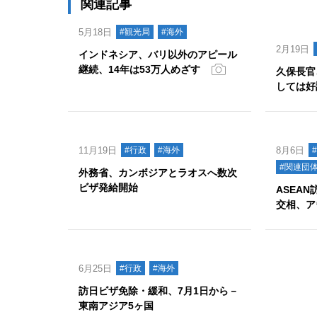
関連記事
5月18日
#観光局
#海外
2月19日
インドネシア、バリ以外のアピール
継続、14年は53万人めざす
久保長官
しては好
11月19日
#行政
#海外
8月6日
#関連団
外務省、カンボジアとラオスへ数次
ビザ発給開始
ASEA
交相、ア
6月25日
#行政
#海外
訪日ビザ免除・緩和、7月1日から－
東南アジア5ヶ国