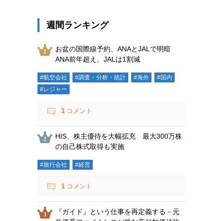
週間ランキング
お盆の国際線予約、ANAとJALで明暗
ANA前年超え、JALは1割減
#航空会社
#調査・分析・統計
#海外
#国内
#レジャー
1
コメント
HIS、株主優待を大幅拡充 最大300万株
の自己株式取得も実施
#旅行会社
#経営
1
コメント
『ガイド』という仕事を再定義する－元