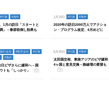
#行政
#海外
1月19日
#行政
#海外
、1月の訪日「スタートと
2020年の訪日2000万人でアクショ
調」－春節前倒し効果も
ン・プログラム改定、6月めどに
#旅行会社
#航空会社
#行政
6月30日
#行政
#海外
体
#海外
太田国交相、東南アジアのビザ緩和
4ヶ国と意見交換－路線増の要望も
N訪日ビザさらに緩和へ－国
ウトも「しっかり」