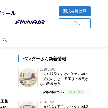
新規会員登録
ログイン
ベンダーさん新着情報
2026/08/05
「まだ現役ですけど何か」vol.4
－旅端のひと－ 帰国便で機長か
らの降機命令
現場の本音コラム
立国推
2026/07/29
「まだ現役ですけど何か」vol.3
IC