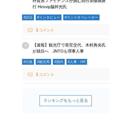
外資系ファイナンスが挑む高付加価値旅
行 Hirovip脇舛光氏
#訪日
#インタビュー
#ランドオペレーター
1
コメント
【速報】観光庁で長官交代、木村典央氏
が就任へ JNTOも理事人事
#行政
#観光局
#国内
#人事・HR
1
コメント