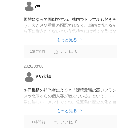
you
煩雑になって面倒ですね。機内でトラブルも起きそ
う。大きさや重量の問題ではなく、単純に汚れるか
ら下に置きたくないという気持ちには考えが及ばな
かったのでしょうかね。いっそ、荷物棚を撤去した
もっと見る
座席を作って、座席指定も荷物も含んだプランとす
べて無しで格安プランで分けてもらった方がシンプ
0
13時間前
ルで分かりやすいかも。どんどん料金が細分化され
て面倒です。
2026/08/06
まめ大福
≫同機構の担当者によると「環境意識の高いフラン
スや北米からの個人客が増えている」という。 非
常に嬉しいコメントですね。佐渡島は歴史文化と自
然が相まっての土地となっているので、個人的には
もっと見る
環境意識の低い人は来ないでほしいです。「金がと
れるんじゃないか」と勝手に穴掘ったりしそうな国
0
16時間前
の人は来ないでほしいですね。