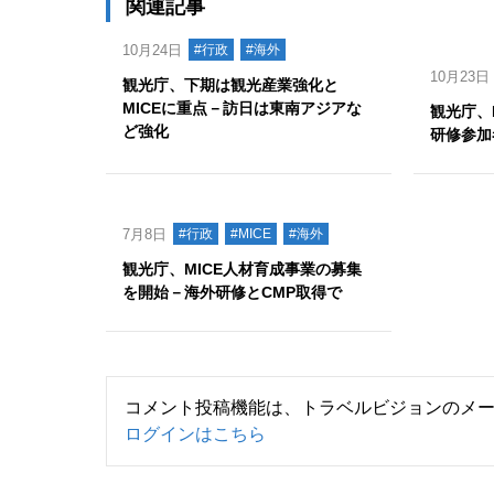
関連記事
10月24日
#行政
#海外
10月23日
観光庁、下期は観光産業強化と
MICEに重点－訪日は東南アジアな
観光庁、
ど強化
研修参加
7月8日
#行政
#MICE
#海外
観光庁、MICE人材育成事業の募集
を開始－海外研修とCMP取得で
コメント投稿機能は、トラベルビジョンのメ
ログインはこちら