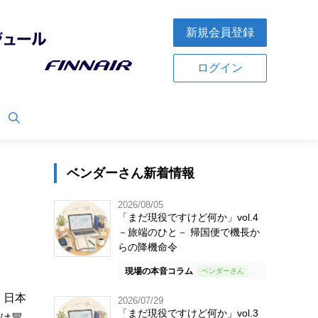
新規会員登録
ログイン
ベンダーさん新着情報
2026/08/05
「まだ現役ですけど何か」vol.4
－旅端のひと－ 帰国便で機長か
らの降機命令
現場の本音コラム
、日本
2026/07/29
「まだ現役ですけど何か」vol.3
氏は冒