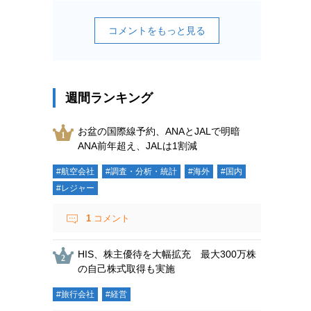
コメントをもっと見る
週間ランキング
お盆の国際線予約、ANAとJALで明暗
ANA前年超え、JALは1割減
#航空会社
#調査・分析・統計
#海外
#国内
#レジャー
1
コメント
HIS、株主優待を大幅拡充 最大300万株
の自己株式取得も実施
#旅行会社
#経営