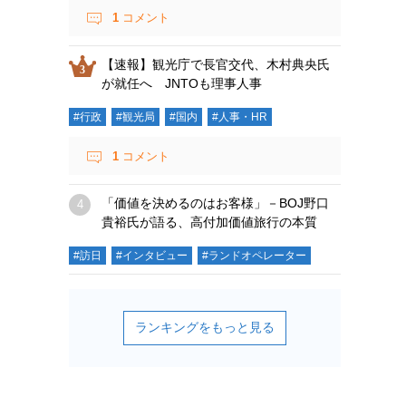
1
コメント
【速報】観光庁で長官交代、木村典央氏
が就任へ JNTOも理事人事
#行政
#観光局
#国内
#人事・HR
1
コメント
「価値を決めるのはお客様」－BOJ野口
貴裕氏が語る、高付加価値旅行の本質
#訪日
#インタビュー
#ランドオペレーター