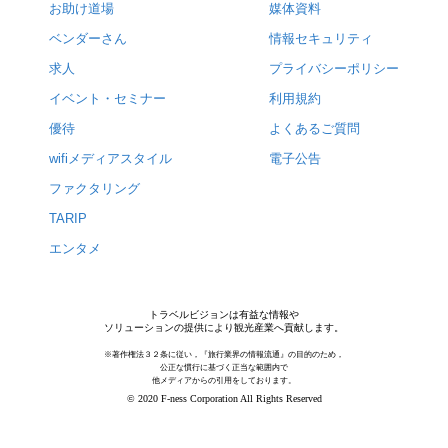
お助け道場
媒体資料
ベンダーさん
情報セキュリティ
求人
プライバシーポリシー
イベント・セミナー
利用規約
優待
よくあるご質問
wifiメディアスタイル
電子公告
ファクタリング
TARIP
エンタメ
トラベルビジョンは有益な情報や
ソリューションの提供により観光産業へ貢献します。
※著作権法３２条に従い，『旅行業界の情報流通』の目的のため，
公正な慣行に基づく正当な範囲内で
他メディアからの引用をしております。
© 2020 F-ness Corporation All Rights Reserved