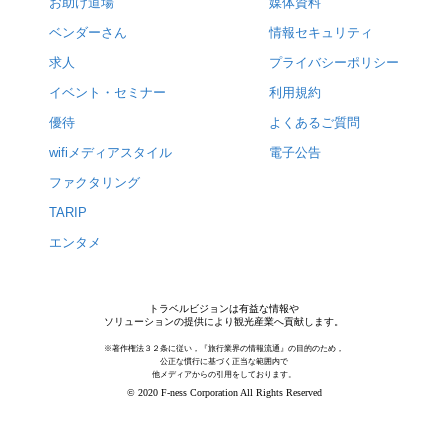
お助け道場
媒体資料
ベンダーさん
情報セキュリティ
求人
プライバシーポリシー
イベント・セミナー
利用規約
優待
よくあるご質問
wifiメディアスタイル
電子公告
ファクタリング
TARIP
エンタメ
トラベルビジョンは有益な情報や
ソリューションの提供により観光産業へ貢献します。
※著作権法３２条に従い，『旅行業界の情報流通』の目的のため，
公正な慣行に基づく正当な範囲内で
他メディアからの引用をしております。
© 2020 F-ness Corporation All Rights Reserved