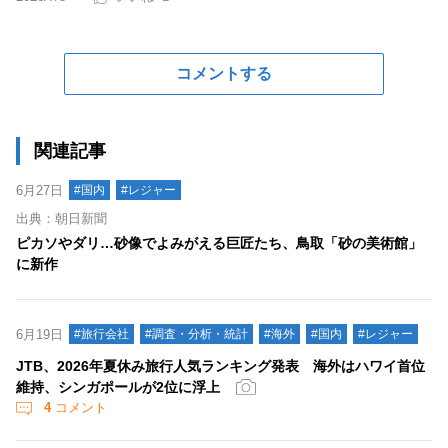
コメントする
関連記事
6月27日
#国内
#レジャー
出典：朝日新聞
ピカソやダリ…砂像でよみがえる巨匠たち、鳥取「砂の美術館」
に新作
6月19日
#旅行会社
#調査・分析・統計
#海外
#国内
#レジャー
JTB、2026年夏休み旅行人気ランキング発表 海外はハワイ首位
維持、シンガポールが2位に浮上
4
コメント