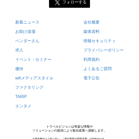
フォローする
新着ニュース
会社概要
お助け道場
媒体資料
ベンダーさん
情報セキュリティ
求人
プライバシーポリシー
イベント・セミナー
利用規約
優待
よくあるご質問
wifiメディアスタイル
電子公告
ファクタリング
TARIP
エンタメ
トラベルビジョンは有益な情報や
ソリューションの提供により観光産業へ貢献します。
※著作権法３２条に従い，『旅行業界の情報流通』の目的のため，