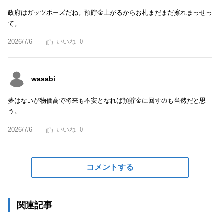
政府はガッツポーズだね。預貯金上がるからお札まだまだ擦れまっせっ
て。
2026/7/6
0
wasabi
夢はないが物価高で将来も不安となれば預貯金に回すのも当然だと思
う。
2026/7/6
0
コメントする
関連記事