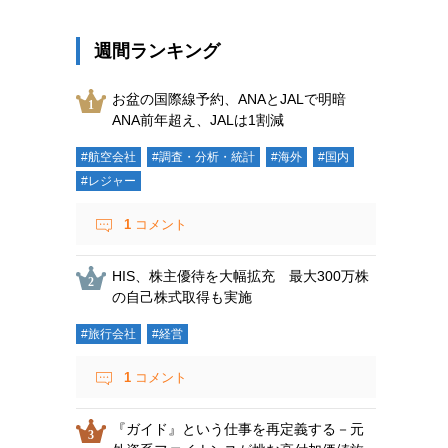
週間ランキング
お盆の国際線予約、ANAとJALで明暗
ANA前年超え、JALは1割減
#航空会社
#調査・分析・統計
#海外
#国内
#レジャー
1
コメント
HIS、株主優待を大幅拡充 最大300万株
の自己株式取得も実施
#旅行会社
#経営
1
コメント
『ガイド』という仕事を再定義する－元