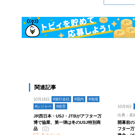
関連記事
10月16日
#旅行会社
#国内
#地域
#レジャー
#経営
10月9日
出典：産
JR西日本・USJ・JTBがアフター万
博で協業、第一弾は冬のUSJ特別商
開幕前の
品
フター万
1
コメント