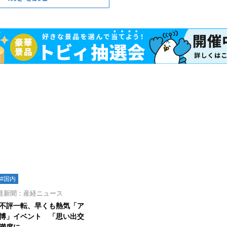
#国内
経新聞：産経ニュース
不評一転、早くも熱気「ア
博」イベント 「思い出交