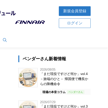
新規会員登録
ログイン
ベンダーさん新着情報
2026/08/05
「まだ現役ですけど何か」vol.4
－旅端のひと－ 帰国便で機長か
らの降機命令
現場の本音コラム
2026/07/29
「まだ現役ですけど何か」vol.3