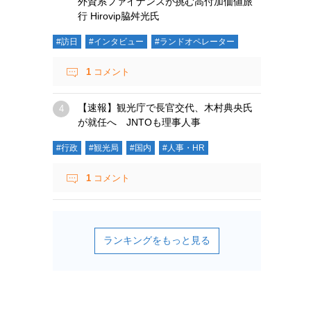
外資系ファイナンスが挑む高付加価値旅
行 Hirovip脇舛光氏
#訪日
#インタビュー
#ランドオペレーター
1
コメント
【速報】観光庁で長官交代、木村典央氏
が就任へ JNTOも理事人事
#行政
#観光局
#国内
#人事・HR
1
コメント