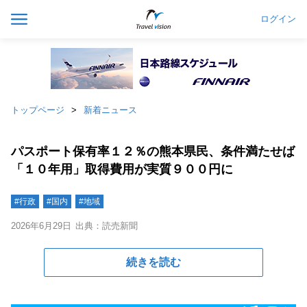
ログイン
トップページ
新着ニュース
パスポート保有率１２％の熊本県民、条件満たせば
「１０年用」取得費用が実質９００円に
#行政
#国内
#地域
2026年6月29日
出典：読売新聞
続きを読む