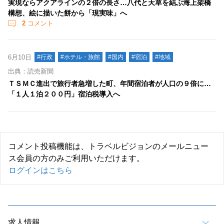
実現ならアクアラインの２倍の長さ…八代と天草を結ぶ海上架橋
構想、絵に描いた餅から「現実味」へ
2
コメント
6月10日
#行政
#ホテル・旅館
#国内
#宿泊
#地域
出典：読売新聞
ＴＳＭＣ進出で旅行者急増した町、年間宿泊者が人口の９倍に…
「１人１泊２００円」宿泊税導入へ
コメント投稿機能は、トラベルビジョンのメールニュー
ス会員の方のみご利用いただけます。
ログインはこちら
求人情報