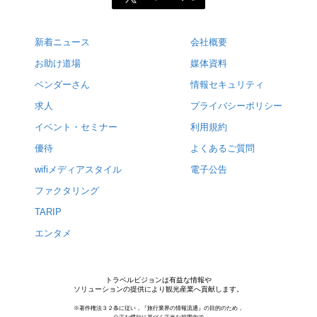
新着ニュース
会社概要
お助け道場
媒体資料
ベンダーさん
情報セキュリティ
求人
プライバシーポリシー
イベント・セミナー
利用規約
優待
よくあるご質問
wifiメディアスタイル
電子公告
ファクタリング
TARIP
エンタメ
トラベルビジョンは有益な情報や
ソリューションの提供により観光産業へ貢献します。
※著作権法３２条に従い，『旅行業界の情報流通』の目的のため，