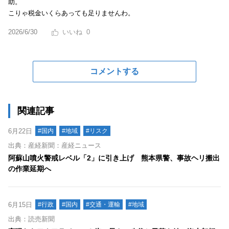
助。
こりゃ税金いくらあっても足りませんわ。
2026/6/30
0
コメントする
関連記事
6月22日
#国内
#地域
#リスク
出典：産経新聞：産経ニュース
阿蘇山噴火警戒レベル「2」に引き上げ 熊本県警、事故ヘリ搬出
の作業延期へ
6月15日
#行政
#国内
#交通・運輸
#地域
出典：読売新聞