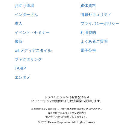
お助け道場
媒体資料
ベンダーさん
情報セキュリティ
求人
プライバシーポリシー
イベント・セミナー
利用規約
優待
よくあるご質問
wifiメディアスタイル
電子公告
ファクタリング
TARIP
エンタメ
トラベルビジョンは有益な情報や
ソリューションの提供により観光産業へ貢献します。
※著作権法３２条に従い，『旅行業界の情報流通』の目的のため，
公正な慣行に基づく正当な範囲内で
他メディアからの引用をしております。
© 2020 F-ness Corporation All Rights Reserved