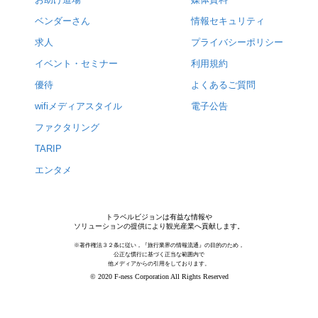
ベンダーさん
情報セキュリティ
求人
プライバシーポリシー
イベント・セミナー
利用規約
優待
よくあるご質問
wifiメディアスタイル
電子公告
ファクタリング
TARIP
エンタメ
トラベルビジョンは有益な情報や
ソリューションの提供により観光産業へ貢献します。
※著作権法３２条に従い，『旅行業界の情報流通』の目的のため，
公正な慣行に基づく正当な範囲内で
他メディアからの引用をしております。
© 2020 F-ness Corporation All Rights Reserved