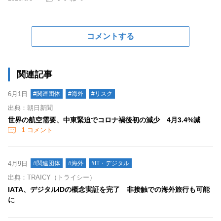
コメントする
関連記事
6月1日
#関連団体
#海外
#リスク
出典：朝日新聞
世界の航空需要、中東緊迫でコロナ禍後初の減少 4月3.4%減
1
コメント
4月9日
#関連団体
#海外
#IT・デジタル
出典：TRAICY（トライシー）
IATA、デジタルIDの概念実証を完了 非接触での海外旅行も可能
に