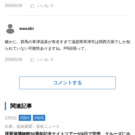
2026/5/19
0
wasabi
確かに。群馬の草津温泉が有名すぎて滋賀県草津市は関西方面でしか知
られていない可能性ありますね。PR頑張って。
2026/5/19
0
コメントする
関連記事
2月6日
#国内
#地域
出典：産経新聞：産経ニュース
琵琶湖博物館30周年記念ナイトツアーが4日で完売 クルーズにホ