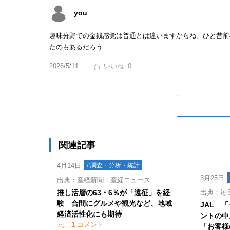
you
趣味分野での金銭感覚は普通とは違いますからね。ひと昔前
たのもあるだろう
2026/5/11
0
関連記事
4月14日
#調査・分析・統計
3月25日
出典：産経新聞：産経ニュース
推し活層の63・6％が「遠征」を経
出典：毎
験 合間にグルメや観光など、地域
JAL 
経済活性化にも期待
ントの中
1
コメント
「お客様