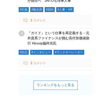
が就任へ JNTOも理事人事
#行政
#観光局
#国内
#人事・HR
1
コメント
『ガイド』という仕事を再定義する－元
外資系ファイナンスが挑む高付加価値旅
行 Hirovip脇舛光氏
#訪日
#インタビュー
#ランドオペレーター
1
コメント