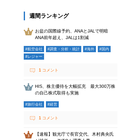
週間ランキング
お盆の国際線予約、ANAとJALで明暗
ANA前年超え、JALは1割減
#航空会社
#調査・分析・統計
#海外
#国内
#レジャー
1
コメント
HIS、株主優待を大幅拡充 最大300万株
の自己株式取得も実施
#旅行会社
#経営
1
コメント
【速報】観光庁で長官交代、木村典央氏