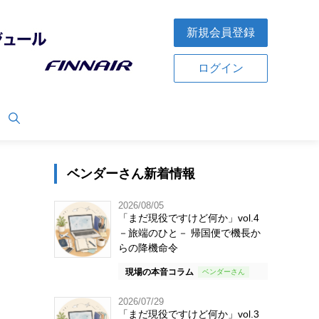
新規会員登録
ログイン
ベンダーさん新着情報
2026/08/05
「まだ現役ですけど何か」vol.4
－旅端のひと－ 帰国便で機長か
らの降機命令
現場の本音コラム
2026/07/29
「まだ現役ですけど何か」vol.3