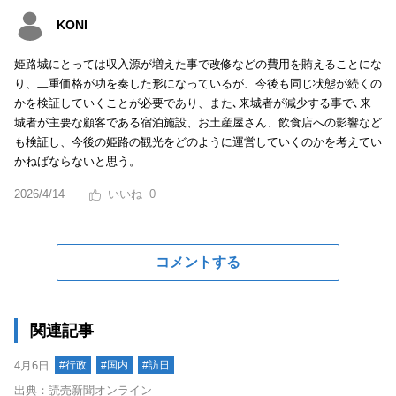
KONI
姫路城にとっては収入源が増えた事で改修などの費用を賄えることにな
り、二重価格が功を奏した形になっているが、今後も同じ状態が続くの
かを検証していくことが必要であり、また､来城者が減少する事で､来
城者が主要な顧客である宿泊施設、お土産屋さん、飲食店への影響など
も検証し、今後の姫路の観光をどのように運営していくのかを考えてい
かねばならないと思う。
2026/4/14
0
コメントする
関連記事
4月6日
#行政
#国内
#訪日
出典：読売新聞オンライン