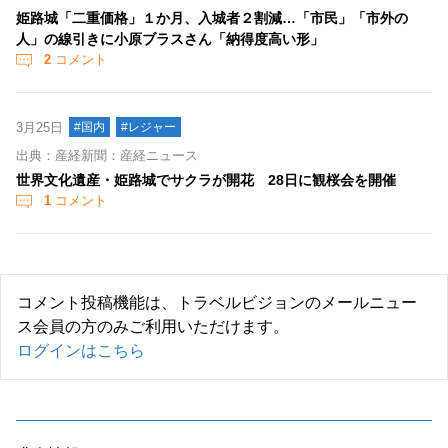
姫路城「二重価格」１か月、入城者２割減…「市民」「市外の
人」の線引きに小原ブラスさん「納得度高い形」
2
コメント
3月25日
#国内
#レジャー
出典：産経新聞：産経ニュース
世界文化遺産・姫路城でサクラが開花 28日に観桜会を開催
1
コメント
コメント投稿機能は、トラベルビジョンのメールニュー
ス会員の方のみご利用いただけます。
ログインはこちら