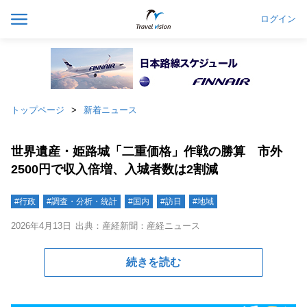
ログイン
トップページ
新着ニュース
世界遺産・姫路城「二重価格」作戦の勝算 市外
2500円で収入倍増、入城者数は2割減
#行政
#調査・分析・統計
#国内
#訪日
#地域
2026年4月13日
出典：産経新聞：産経ニュース
続きを読む