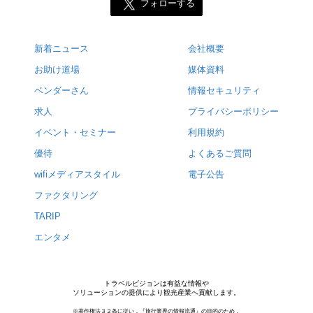
フォローする
新着ニュース
会社概要
お助け道場
媒体資料
ベンダーさん
情報セキュリティ
求人
プライバシーポリシー
イベント・セミナー
利用規約
優待
よくあるご質問
wifiメディアスタイル
電子公告
ファクタリング
TARIP
エンタメ
トラベルビジョンは有益な情報や
ソリューションの提供により観光産業へ貢献します。
※著作権法３２条に従い，『旅行業界の情報流通』の目的のため，