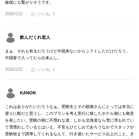
確保にも繋がりそうです。
2026/1/22
3
飲んだくれ老人
まぁ、それも有るだろうけど中国来ないからシフトしただけだろう。
中国客で入ってたら出来んし。
2026/1/22
1
KANON
これはありがたいだろうなぁ。受験生とその親御さんにとっては本当に
渡りに船だと思うし、このプランを考え実行に移したホテル側にも敬意
を表したい。受験の朝に不慣れな道、しかも北海道なら雪に埋もれてい
て雪慣れしているとはいえ、不安もひとしおであろうなかでスタッフが
受験校まで誘導してくれるなんて、行き届いたサービス以上のこと。き