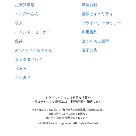
お助け道場
媒体資料
ベンダーさん
情報セキュリティ
求人
プライバシーポリシー
イベント・セミナー
利用規約
優待
よくあるご質問
wifiメディアスタイル
電子公告
ファクタリング
TARIP
エンタメ
トラベルビジョンは有益な情報や
ソリューションの提供により観光産業へ貢献します。
※著作権法３２条に従い，『旅行業界の情報流通』の目的のため，
公正な慣行に基づく正当な範囲内で
他メディアからの引用をしております。
© 2020 F-ness Corporation All Rights Reserved