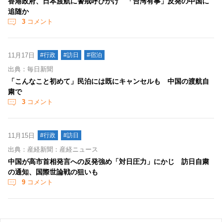
香港政府、日本渡航に警戒呼びかけ 「台湾有事」反発の中国に
追随か
3
コメント
11月17日
#行政
#訪日
#宿泊
出典：毎日新聞
「こんなこと初めて」民泊には既にキャンセルも 中国の渡航自
粛で
3
コメント
11月15日
#行政
#訪日
出典：産経新聞：産経ニュース
中国が高市首相発言への反発強め「対日圧力」にかじ 訪日自粛
の通知、国際世論戦の狙いも
9
コメント