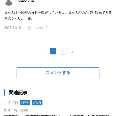
momokun
日本人は中国側の方針を歓迎しているよ。日本人がのんびり観光できる
環境づくりが一番。
2025/11/18
2
1
2
＜
＞
コメントする
関連記事
11月17日
#行政
#訪日
出典：毎日新聞