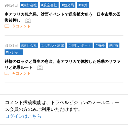
9月24日
#旅行会社
#航空会社
#観光局
#海外
南アフリカ観光局、対面イベントで送客拡大狙う 日本市場の回
復後押し
3
コメント
8月21日
#旅行会社
#ホテル・旅館
#現地レポート
#海外
#宿泊
#レジャー
鉄橋のロッジと野生の息吹、南アフリカで体験した感動のサファ
リと絶景ルート
4
コメント
コメント投稿機能は、トラベルビジョンのメールニュー
ス会員の方のみご利用いただけます。
ログインはこちら