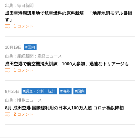
出典：毎日新聞
成田空港周辺用地で航空燃料の原料栽培 「地産地消モデル目指
す」
1
コメント
10月19日
#国内
出典：産経新聞：産経ニュース
成田空港で航空機消火訓練 1000人参加、迅速なトリアージも
1
コメント
9月25日
#調査・分析・統計
#海外
#国内
出典：NHKニュース
8月 成田空港 国際線利用の日本人100万人超 コロナ禍以降初
2
コメント