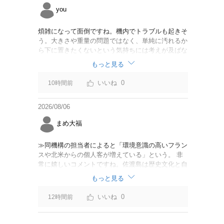
you
煩雑になって面倒ですね。機内でトラブルも起きそ
う。大きさや重量の問題ではなく、単純に汚れるか
ら下に置きたくないという気持ちには考えが及ばな
かったのでしょうかね。いっそ、荷物棚を撤去した
もっと見る
座席を作って、座席指定も荷物も含んだプランとす
べて無しで格安プランで分けてもらった方がシンプ
0
10時間前
ルで分かりやすいかも。どんどん料金が細分化され
て面倒です。
2026/08/06
まめ大福
≫同機構の担当者によると「環境意識の高いフラン
スや北米からの個人客が増えている」という。 非
常に嬉しいコメントですね。佐渡島は歴史文化と自
然が相まっての土地となっているので、個人的には
もっと見る
環境意識の低い人は来ないでほしいです。「金がと
れるんじゃないか」と勝手に穴掘ったりしそうな国
0
12時間前
の人は来ないでほしいですね。