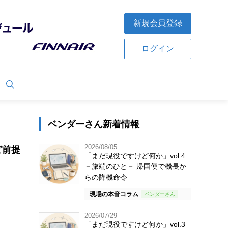
新規会員登録
ログイン
ベンダーさん新着情報
2026/08/05
ど前提
「まだ現役ですけど何か」vol.4
－旅端のひと－ 帰国便で機長か
らの降機命令
現場の本音コラム
2026/07/29
「まだ現役ですけど何か」vol.3