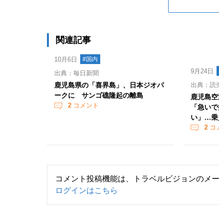
関連記事
10月6日
#国内
9月24日
出典：毎日新聞
鹿児島県の「喜界島」、日本ジオパ
出典：読
ークに サンゴ礁隆起の離島
鹿児島空
2
コメント
「急いで
い」…乗
2
コ
コメント投稿機能は、トラベルビジョンのメ
ログインはこちら