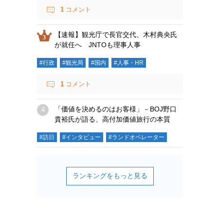
1
コメント
【速報】観光庁で長官交代、木村典央氏
が就任へ JNTOも理事人事
#行政
#観光局
#国内
#人事・HR
1
コメント
「価値を決めるのはお客様」－BOJ野口
貴裕氏が語る、高付加価値旅行の本質
#訪日
#インタビュー
#ランドオペレーター