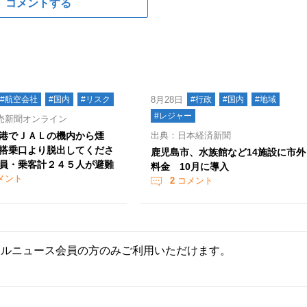
コメントする
#航空会社
#国内
#リスク
8月28日
#行政
#国内
#地域
#レジャー
売新聞オンライン
港でＪＡＬの機内から煙
出典：日本経済新聞
搭乗口より脱出してくださ
鹿児島市、水族館など14施設に市外
員・乗客計２４５人が避難
料金 10月に導入
メント
2
コメント
ールニュース会員の方のみご利用いただけます。