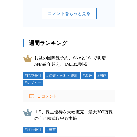
コメントをもっと見る
週間ランキング
お盆の国際線予約、ANAとJALで明暗
ANA前年超え、JALは1割減
#航空会社
#調査・分析・統計
#海外
#国内
#レジャー
1
コメント
HIS、株主優待を大幅拡充 最大300万株
の自己株式取得も実施
#旅行会社
#経営