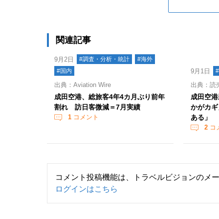
関連記事
9月2日
#調査・分析・統計
#海外
#国内
9月1日
出典：Aviation Wire
出典：読
成田空港、総旅客4年4カ月ぶり前年
成田空港
割れ 訪日客微減＝7月実績
かがカギ
1
コメント
ある」
2
コ
コメント投稿機能は、トラベルビジョンのメ
ログインはこちら