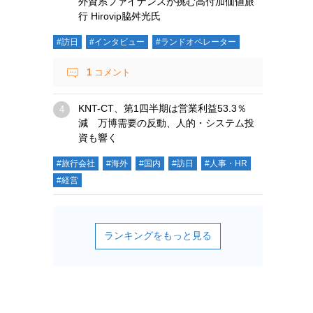
外資系ファイナンスが挑む高付加価値旅
行 Hirovip脇舛光氏
#訪日
#インタビュー
#ランドオペレーター
1
コメント
KNT-CT、第1四半期は営業利益53.3％
減 万博需要の反動、人的・システム投
資も響く
#旅行会社
#海外
#国内
#訪日
#人事・HR
#経営