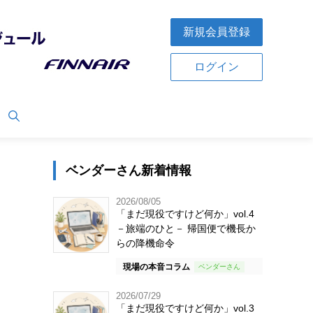
新規会員登録
ログイン
ベンダーさん新着情報
2026/08/05
「まだ現役ですけど何か」vol.4
－旅端のひと－ 帰国便で機長か
らの降機命令
現場の本音コラム
2026/07/29
「まだ現役ですけど何か」vol.3