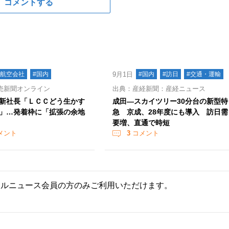
コメントする
#航空会社
#国内
9月1日
#国内
#訪日
#交通・運輸
売新聞オンライン
出典：産経新聞：産経ニュース
新社長「ＬＣＣどう生かす
成田―スカイツリー30分台の新型特
」…発着枠に「拡張の余地
急 京成、28年度にも導入 訪日需
要増、直通で時短
メント
3
コメント
ールニュース会員の方のみご利用いただけます。