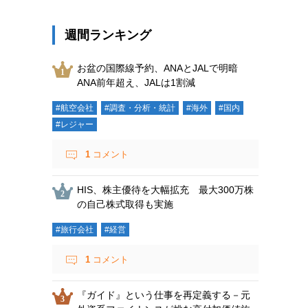
週間ランキング
お盆の国際線予約、ANAとJALで明暗
ANA前年超え、JALは1割減
#航空会社
#調査・分析・統計
#海外
#国内
#レジャー
1
コメント
HIS、株主優待を大幅拡充 最大300万株
の自己株式取得も実施
#旅行会社
#経営
1
コメント
『ガイド』という仕事を再定義する－元