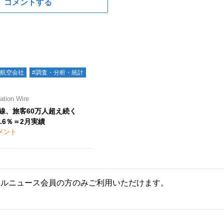
コメントする
#航空会社
#調査・分析・統計
ion Wire
際線、旅客60万人超え続く
.6％＝2月実績
メント
ールニュース会員の方のみご利用いただけます。