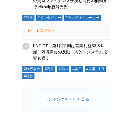
外資系ファイナンスが挑む高付加価値旅
行 Hirovip脇舛光氏
#訪日
#インタビュー
#ランドオペレーター
1
コメント
KNT-CT、第1四半期は営業利益53.3％
減 万博需要の反動、人的・システム投
資も響く
#旅行会社
#海外
#国内
#訪日
#人事・HR
#経営