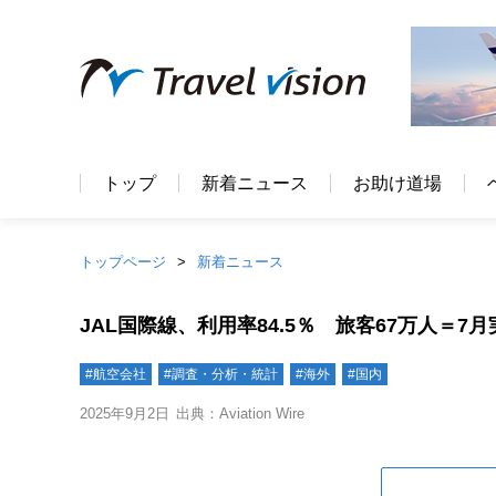
トップ
新着ニュース
お助け道場
トップページ
新着ニュース
JAL国際線、利用率84.5％ 旅客67万人＝7月
#航空会社
#調査・分析・統計
#海外
#国内
2025年9月2日
出典：Aviation Wire