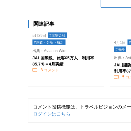
関連記事
5月29日
#航空会社
#調査・分析・統計
4月1日
#海外
出典：Aviation Wire
JAL国際線、旅客65万人 利用率
出典：Aviat
85.7％＝4月実績
JAL国
3
コメント
利用率87
5
コ
コメント投稿機能は、トラベルビジョンのメ
ログインはこちら