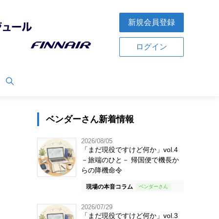
新規会員登録
ログイン
ベンダーさん新着情報
2026/08/05
「まだ現役ですけど何か」vol.4
－旅端のひと－ 帰国便で機長か
らの降機命令
現場の本音コラム
2026/07/29
「まだ現役ですけど何か」vol.3