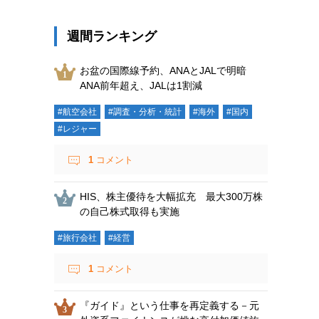
週間ランキング
お盆の国際線予約、ANAとJALで明暗
ANA前年超え、JALは1割減
#航空会社
#調査・分析・統計
#海外
#国内
#レジャー
1
コメント
HIS、株主優待を大幅拡充 最大300万株
の自己株式取得も実施
#旅行会社
#経営
1
コメント
『ガイド』という仕事を再定義する－元