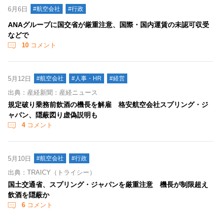
6月6日
#航空会社
#行政
ANAグループに国交省が厳重注意、国際・国内運賃の未認可収受
などで
10
コメント
5月12日
#航空会社
#人事・HR
#経営
出典：産経新聞：産経ニュース
規定破り乗務前飲酒の機長を解雇 格安航空会社スプリング・ジ
ャパン、隠蔽図り虚偽説明も
4
コメント
5月10日
#航空会社
#行政
出典：TRAICY（トライシー）
国土交通省、スプリング・ジャパンを厳重注意 機長が制限超え
飲酒を隠蔽か
6
コメント