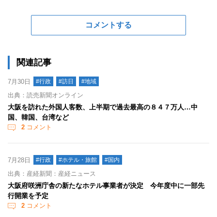
コメントする
関連記事
7月30日
#行政
#訪日
#地域
出典：読売新聞オンライン
大阪を訪れた外国人客数、上半期で過去最高の８４７万人…中
国、韓国、台湾など
2
コメント
7月28日
#行政
#ホテル・旅館
#国内
出典：産経新聞：産経ニュース
大阪府咲洲庁舎の新たなホテル事業者が決定 今年度中に一部先
行開業を予定
2
コメント