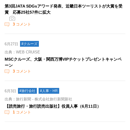
第3回JATA SDGsアワード発表、近畿日本ツーリストが大賞を受
賞 応募25社57件に拡大
3
コメント
6月27日
#クルーズ
出典：WEB CRUISE
MSCクルーズ、大阪・関西万博VIPチケットプレゼントキャンペ
ーン
3
コメント
6月3日
#旅行会社
#人事・HR
出典：旅行新聞 - 株式会社旅行新聞新社
【読売旅行・旅行読売出版社】役員人事（6月11日）
1
コメント