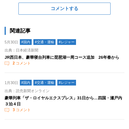
コメントする
関連記事
5月30日
#国内
#交通・運輸
#レジャー
出典：日本経済新聞
JR西日本、豪華寝台列車に琵琶湖一周コース追加 26年春から
2
コメント
1月30日
#国内
#交通・運輸
#レジャー
出典：読売新聞オンライン
豪華列車「ザ・ロイヤルエクスプレス」31日から…四国・瀬戸内
３泊４日
3
コメント