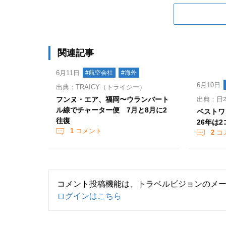
関連記事
6月11日
#航空会社
#海外
6月10日
出典：TRAICY（トライシー）
フンヌ・エア、福岡〜ウランバート
出典：日
ル線でチャーター便 7月と8月に2
ベストワ
往復
26年は
1
コメント
2
コ
コメント投稿機能は、トラベルビジョンのメ
ログインはこちら