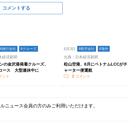
コメントする
#旅行会社
#クルーズ
6月3日
#航空会社
#海外
本経済新聞
出典：日本経済新聞
ンの金沢港発着クルーズ、
松山空港、8月にベトナムLCCがチ
2コース 大型連休中に
ャーター便運航
メント
2
コメント
ールニュース会員の方のみご利用いただけます。