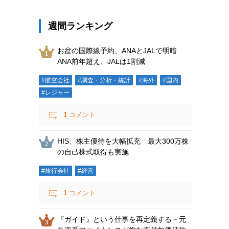
週間ランキング
お盆の国際線予約、ANAとJALで明暗
ANA前年超え、JALは1割減
#航空会社
#調査・分析・統計
#海外
#国内
#レジャー
1
コメント
HIS、株主優待を大幅拡充 最大300万株
の自己株式取得も実施
#旅行会社
#経営
1
コメント
『ガイド』という仕事を再定義する－元