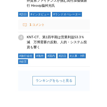
外資系ファイナンスが挑む高付加価値旅
行 Hirovip脇舛光氏
#訪日
#インタビュー
#ランドオペレーター
1
コメント
KNT-CT、第1四半期は営業利益53.3％
減 万博需要の反動、人的・システム投
資も響く
#旅行会社
#海外
#国内
#訪日
#人事・HR
#経営