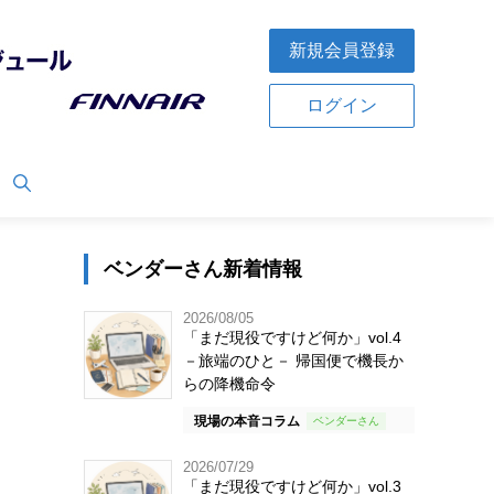
新規会員登録
ログイン
ベンダーさん新着情報
2026/08/05
「まだ現役ですけど何か」vol.4
－旅端のひと－ 帰国便で機長か
らの降機命令
現場の本音コラム
2026/07/29
「まだ現役ですけど何か」vol.3