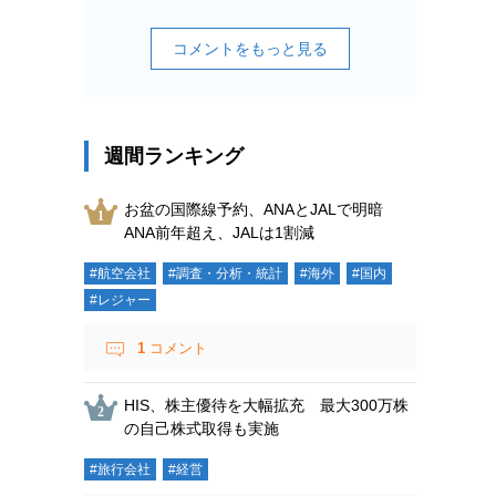
コメントをもっと見る
週間ランキング
お盆の国際線予約、ANAとJALで明暗
ANA前年超え、JALは1割減
#航空会社
#調査・分析・統計
#海外
#国内
#レジャー
1
コメント
HIS、株主優待を大幅拡充 最大300万株
の自己株式取得も実施
#旅行会社
#経営