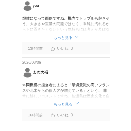
you
煩雑になって面倒ですね。機内でトラブルも起きそ
う。大きさや重量の問題ではなく、単純に汚れるか
ら下に置きたくないという気持ちには考えが及ばな
かったのでしょうかね。いっそ、荷物棚を撤去した
もっと見る
座席を作って、座席指定も荷物も含んだプランとす
べて無しで格安プランで分けてもらった方がシンプ
0
13時間前
ルで分かりやすいかも。どんどん料金が細分化され
て面倒です。
2026/08/06
まめ大福
≫同機構の担当者によると「環境意識の高いフラン
スや北米からの個人客が増えている」という。 非
常に嬉しいコメントですね。佐渡島は歴史文化と自
然が相まっての土地となっているので、個人的には
もっと見る
環境意識の低い人は来ないでほしいです。「金がと
れるんじゃないか」と勝手に穴掘ったりしそうな国
0
16時間前
の人は来ないでほしいですね。