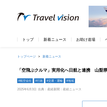
トップ
新着ニュース
お助け道場
トップページ
新着ニュース
「空飛ぶクルマ」実用化へ日航と連携 山梨
#航空会社
#行政
#交通・運輸
#地域
2025年6月3日
出典：産経新聞：産経ニュース