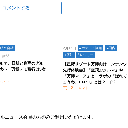
コメントする
#航空会社
2月14日
#ホテル・旅館
#国内
#宿泊
#レジャー
日新聞
ルマ、日航と住商のグルー
【星野リゾート万博向けコンテンツ
念へ 万博デモ飛行は3者
先行体験会】「空飛ぶクルマ」や
「万博マニア」とコラボの「ほれて
メント
まうわ、EXPO」とは？
2
コメント
ールニュース会員の方のみご利用いただけます。