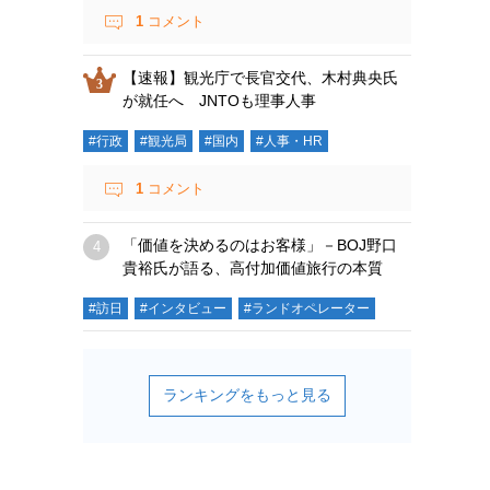
1
コメント
【速報】観光庁で長官交代、木村典央氏
が就任へ JNTOも理事人事
#行政
#観光局
#国内
#人事・HR
1
コメント
「価値を決めるのはお客様」－BOJ野口
貴裕氏が語る、高付加価値旅行の本質
#訪日
#インタビュー
#ランドオペレーター