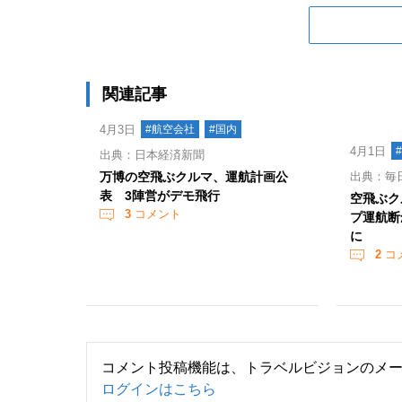
関連記事
4月3日
#航空会社
#国内
4月1日
出典：日本経済新聞
万博の空飛ぶクルマ、運航計画公
出典：毎
表 3陣営がデモ飛行
空飛ぶク
3
コメント
プ運航断
に
2
コ
コメント投稿機能は、トラベルビジョンのメ
ログインはこちら