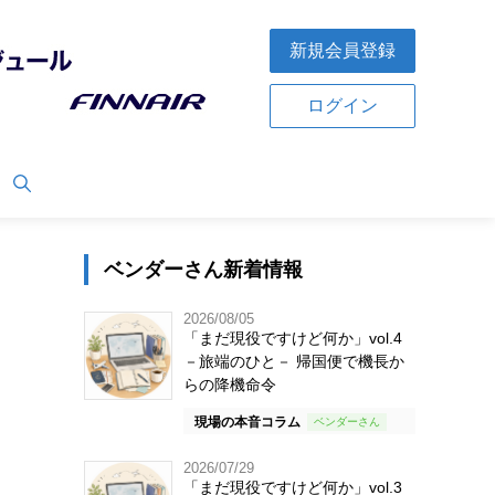
新規会員登録
ログイン
ベンダーさん新着情報
2026/08/05
「まだ現役ですけど何か」vol.4
－旅端のひと－ 帰国便で機長か
らの降機命令
現場の本音コラム
2026/07/29
「まだ現役ですけど何か」vol.3