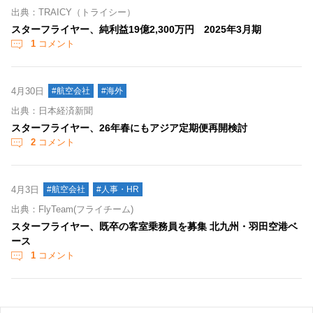
出典：TRAICY（トライシー）
スターフライヤー、純利益19億2,300万円 2025年3月期
1
コメント
4月30日
#航空会社
#海外
出典：日本経済新聞
スターフライヤー、26年春にもアジア定期便再開検討
2
コメント
4月3日
#航空会社
#人事・HR
出典：FlyTeam(フライチーム)
スターフライヤー、既卒の客室乗務員を募集 北九州・羽田空港ベ
ース
1
コメント