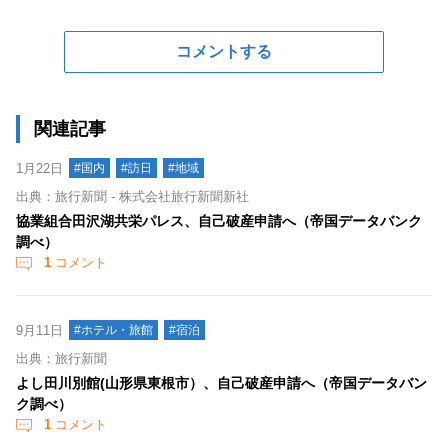
コメントする
関連記事
1月22日
#国内
#訪日
#地域
出典：旅行新聞 - 株式会社旅行新聞新社
協業組合田沢湖共栄パレス、自己破産申請へ（帝国データバンク
調べ）
1
コメント
9月11日
#ホテル・旅館
#宿泊
出典：旅行新聞
よし田川別館(山形県東根市）、自己破産申請へ（帝国データバン
ク調べ）
1
コメント