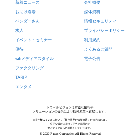
新着ニュース
会社概要
お助け道場
媒体資料
ベンダーさん
情報セキュリティ
求人
プライバシーポリシー
イベント・セミナー
利用規約
優待
よくあるご質問
wifiメディアスタイル
電子公告
ファクタリング
TARIP
エンタメ
トラベルビジョンは有益な情報や
ソリューションの提供により観光産業へ貢献します。
※著作権法３２条に従い，『旅行業界の情報流通』の目的のため，
公正な慣行に基づく正当な範囲内で
他メディアからの引用をしております。
© 2020 F-ness Corporation All Rights Reserved