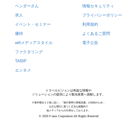
ベンダーさん
情報セキュリティ
求人
プライバシーポリシー
イベント・セミナー
利用規約
優待
よくあるご質問
wifiメディアスタイル
電子公告
ファクタリング
TARIP
エンタメ
トラベルビジョンは有益な情報や
ソリューションの提供により観光産業へ貢献します。
※著作権法３２条に従い，『旅行業界の情報流通』の目的のため，
公正な慣行に基づく正当な範囲内で
他メディアからの引用をしております。
© 2020 F-ness Corporation All Rights Reserved