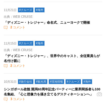
11月21日
#クルーズ
#海外
出典：WEB CRUISE
「ディズニー・トレジャー」命名式、ニューヨークで開催
2
コメント
11月15日
#クルーズ
#海外
出典：WEB CRUISE
「ディズニー・トレジャー」、世界中のキャスト、全従業員らが
名付け親に
2
コメント
10月31日
#旅行会社
#観光局
#現地情報
#クルーズ
#海外
シンガポール政観 開局60周年記念パーティーに業界関係者ら100
名集結、「心と想像力を掻き立てるデスティネーションへ」
3
コメント