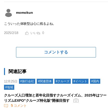
momokun
こういった体験型は心に残るよね。
2025/2/18
0
コメントする
関連記事
12月25日
#旅行会社
#関連団体
#クルーズ
#イベント
#国内
#地域
クルーズ人口増加と若年化目指すクルーズイズム、2025年はツー
リズムEXPO"クルーズ特化版"開催目指す
5
コメント