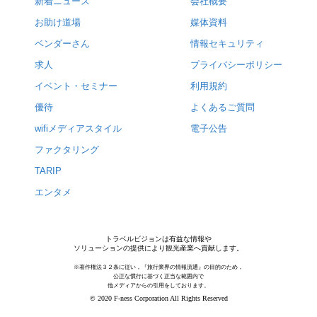
新着ニュース
会社概要
お助け道場
媒体資料
ベンダーさん
情報セキュリティ
求人
プライバシーポリシー
イベント・セミナー
利用規約
優待
よくあるご質問
wifiメディアスタイル
電子公告
ファクタリング
TARIP
エンタメ
トラベルビジョンは有益な情報や
ソリューションの提供により観光産業へ貢献します。
※著作権法３２条に従い，『旅行業界の情報流通』の目的のため，
公正な慣行に基づく正当な範囲内で
他メディアからの引用をしております。
© 2020 F-ness Corporation All Rights Reserved