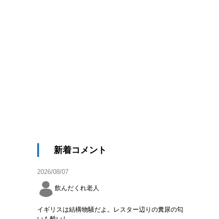
新着コメント
2026/08/07
飲んだくれ老人
公
イギリスは結構物騒だよ。レスター辺りの糞尿の匂
いも酷いし。