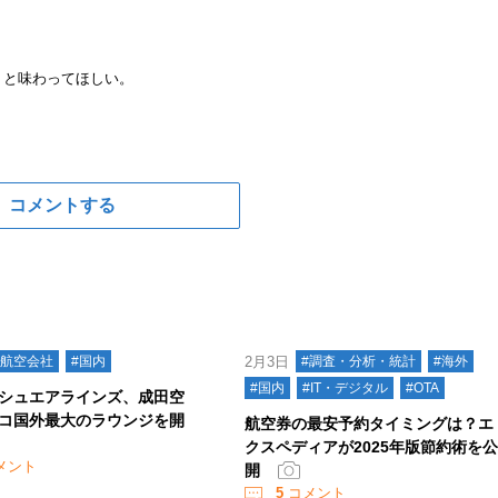
りと味わってほしい。
コメントする
#航空会社
#国内
2月3日
#調査・分析・統計
#海外
#国内
#IT・デジタル
#OTA
シュエアラインズ、成田空
コ国外最大のラウンジを開
航空券の最安予約タイミングは？エ
クスペディアが2025年版節約術を
メント
開
5
コメント