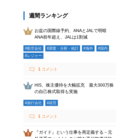
週間ランキング
お盆の国際線予約、ANAとJALで明暗
ANA前年超え、JALは1割減
#航空会社
#調査・分析・統計
#海外
#国内
#レジャー
1
コメント
HIS、株主優待を大幅拡充 最大300万株
の自己株式取得も実施
#旅行会社
#経営
1
コメント
『ガイド』という仕事を再定義する－元