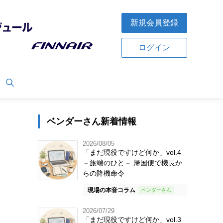
新規会員登録
ログイン
ベンダーさん新着情報
2026/08/05
「まだ現役ですけど何か」vol.4
－旅端のひと－ 帰国便で機長か
らの降機命令
現場の本音コラム
2026/07/29
「まだ現役ですけど何か」vol.3