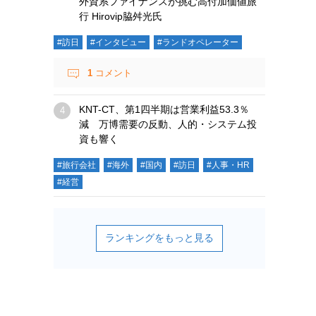
外資系ファイナンスが挑む高付加価値旅
行 Hirovip脇舛光氏
#訪日
#インタビュー
#ランドオペレーター
1
コメント
KNT-CT、第1四半期は営業利益53.3％
減 万博需要の反動、人的・システム投
資も響く
#旅行会社
#海外
#国内
#訪日
#人事・HR
#経営