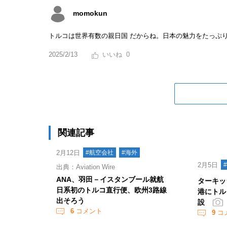
momokun
トルコは世界有数の親日国 だからね。日本の魅力をたっぷ
2025/2/13
0
関連記事
2月12日
#航空会社
#海外
2月5日
出典：Aviation Wire
ANA、羽田－イスタンブール就航
ターキッ
日系初のトルコ直行便、欧州3路線
港にトル
出そろう
設
6
コメント
9
コ