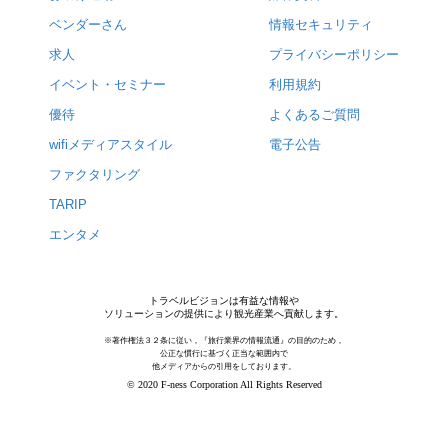
ベンダーさん
情報セキュリティ
求人
プライバシーポリシー
イベント・セミナー
利用規約
優待
よくあるご質問
wifiメディアスタイル
電子公告
ファクタリング
TARIP
エンタメ
トラベルビジョンは有益な情報や
ソリューションの提供により観光産業へ貢献します。
※著作権法３２条に従い，『旅行業界の情報流通』の目的のため，
公正な慣行に基づく正当な範囲内で
他メディアからの引用をしております。
© 2020 F-ness Corporation All Rights Reserved